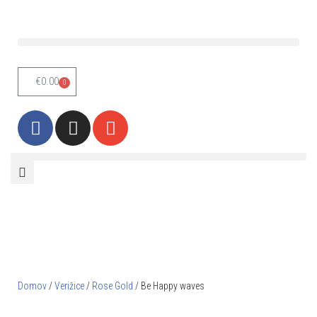
Skoči
na
vsebino
€
0.00
0
Domov
/
Verižice
/
Rose Gold
/ Be Happy waves