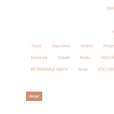
Dari
Skoči
na
vsebino
Tekstil
Zapestnice
Verižice
Prstan
Ročne ure
Dodatki
Moško
GRAVUR
INFORMIRANJE NAKITA
Akcije
IŠČEŠ DA
Akcija!