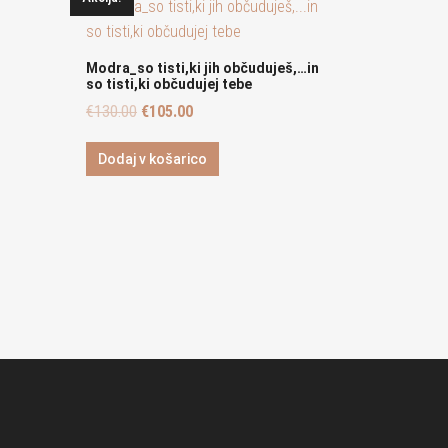
Modra_so tisti,ki jih občuduješ,…in
so tisti,ki občudujej tebe
€
130.00
€
105.00
Dodaj v košarico