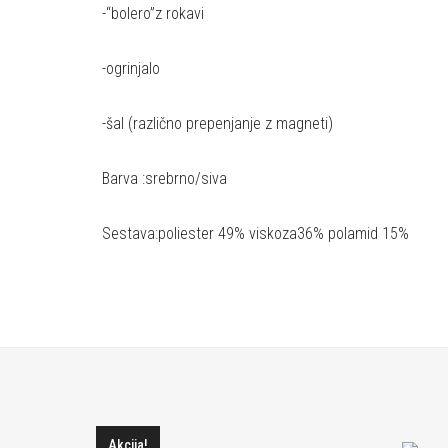
-“bolero”z rokavi
-ogrinjalo
-šal (različno prepenjanje z magneti)
Barva :srebrno/siva
Sestava:poliester 49% viskoza36% polamid 15%
Akcija!