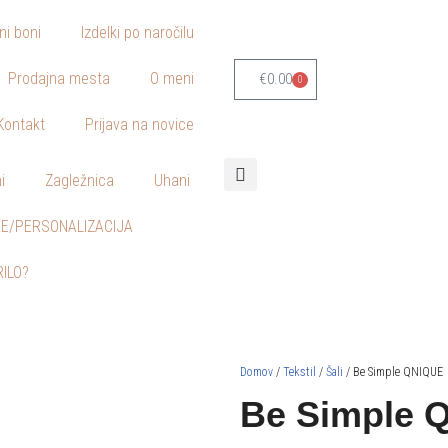
lni boni
Izdelki po naročilu
Prodajna mesta
O meni
€
0.00
0
Kontakt
Prijava na novice
i
Zagležnica
Uhani
E/PERSONALIZACIJA
RILO?
Domov
/
Tekstil
/
Šali
/ Be Simple QNIQUE
Be Simple 