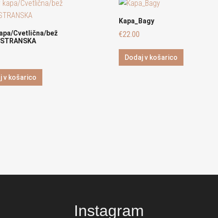
Kapa_Bagy
apa/Cvetlična/bež
€
22.00
ESTRANSKA
Dodaj v košarico
j v košarico
Instagram