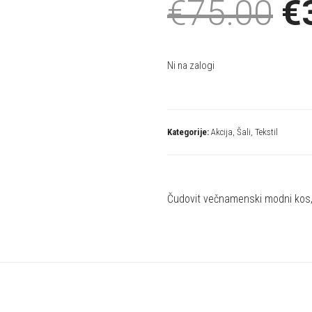
€
75.00
€
Ni na zalogi
Kategorije:
Akcija
,
Šali
,
Tekstil
Čudovit večnamenski modni kos, 