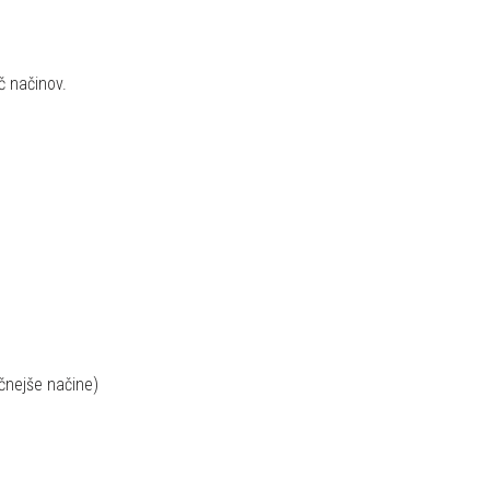
č načinov.
čnejše načine)