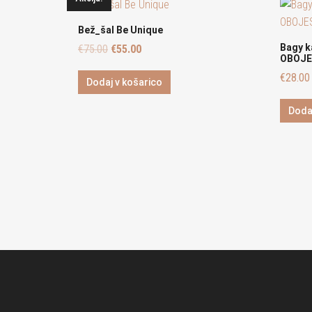
Bež_šal Be Unique
Bagy k
€
75.00
€
55.00
OBOJ
€
28.00
Dodaj v košarico
Doda