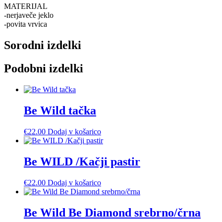
MATERIJAL
-nerjaveče jeklo
-povita vrvica
Sorodni izdelki
Podobni izdelki
Be Wild tačka
€
22.00
Dodaj v košarico
Be WILD /Kačji pastir
€
22.00
Dodaj v košarico
Be Wild Be Diamond srebrno/črna