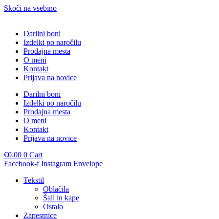
Skoči na vsebino
Darilni boni
Izdelki po naročilu
Prodajna mesta
O meni
Kontakt
Prijava na novice
Darilni boni
Izdelki po naročilu
Prodajna mesta
O meni
Kontakt
Prijava na novice
€
0.00
0
Cart
Facebook-f
Instagram
Envelope
Tekstil
Oblačila
Šali in kape
Ostalo
Zapestnice