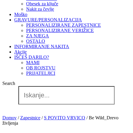
Obesek za ključe
Nakit za čevlje
Moško
GRAVURE/PERSONALIZACIJA
PERSONALIZIRANE ZAPESTNICE
PERSONALIZIRANE VERIŽICE
ZA NJEGA
OSTALO
INFORMIRANJE NAKITA
Akcije
IŠČEŠ DARILO?
MAMI
OB ROJSTVU
PRIJATELJICI
Search
Domov
/
Zapestnice
/
S POVITO VRVICO
/ Be Wild_Drevo
življenja