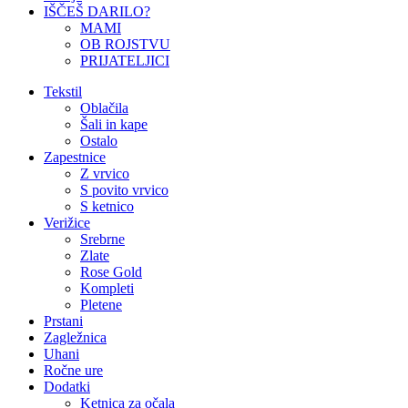
IŠČEŠ DARILO?
MAMI
OB ROJSTVU
PRIJATELJICI
Tekstil
Oblačila
Šali in kape
Ostalo
Zapestnice
Z vrvico
S povito vrvico
S ketnico
Verižice
Srebrne
Zlate
Rose Gold
Kompleti
Pletene
Prstani
Zagležnica
Uhani
Ročne ure
Dodatki
Ketnica za očala