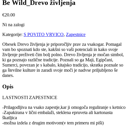
Be Wild_Drevo življenja
€
20.00
Ni na zalogi
Kategorije:
S POVITO VRVICO
,
Zapestnice
Obesek Drevo življenja je priporočljiv prav za vsakogar. Pomagal
vam bo spoznati kdo ste, kakšni so vaši potenciali in kako svoje
življenje preživeti čim bolj polno. Drevo življenja je močan simbol,
ki ga poznajo različne tradicije. Poznali so ga Maji, Egipčani,
Sumerci, povezan je s kabalo, kitajsko tradicijo, skratka poznale so
ga številne kulture in zaradi svoje moči je nadvse priljubljeno še
danes.
Opis
LASTNOSTI ZAPESTNICE
-Prilagodljiva na vsako zapestje,kar ji omogoča reguliranje s ketnico
-Zapakirana v lični embalaži, steklena epruveta ali kartonasta
škatljica
-možna izdela z drugim motivom(v tem primeru mi piši)