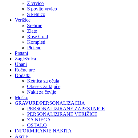
Z vrvico
S povito vrvico
S ketnico
Verižice
Srebrne
Zlate
Rose Gold
Kompleti
Pletene
Prstani
Zagležnica
Uhani
Ročne ure
Dodatki
Ketnica za očala
Obesek za ključe
Nakit za čevlje
Moško
GRAVURE/PERSONALIZACIJA
PERSONALIZIRANE ZAPESTNICE
PERSONALIZIRANE VERIŽICE
ZA NJEGA
OSTALO
INFORMIRANJE NAKITA
Akcije