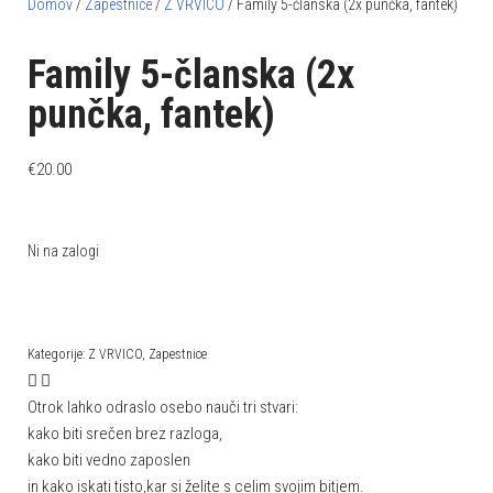
Domov
/
Zapestnice
/
Z VRVICO
/ Family 5-članska (2x punčka, fantek)
Family 5-članska (2x
punčka, fantek)
€
20.00
Ni na zalogi
Kategorije:
Z VRVICO
,
Zapestnice
Otrok lahko odraslo osebo nauči tri stvari:
kako biti srečen brez razloga,
kako biti vedno zaposlen
in kako iskati tisto,kar si želite s celim svojim bitjem.