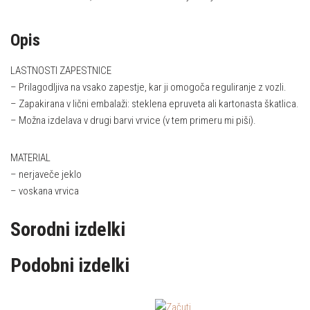
Opis
LASTNOSTI ZAPESTNICE
– Prilagodljiva na vsako zapestje, kar ji omogoča reguliranje z vozli.
– Zapakirana v lični embalaži: steklena epruveta ali kartonasta škatlica.
– Možna izdelava v drugi barvi vrvice (v tem primeru mi piši).
MATERIAL
– nerjaveče jeklo
– voskana vrvica
Sorodni izdelki
Podobni izdelki