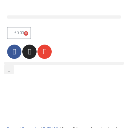
Skoči
na
vsebino
€
0.00
0