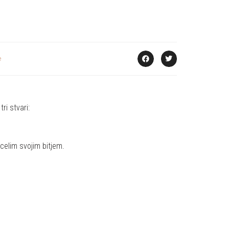
e
ri stvari:
s celim svojim bitjem.