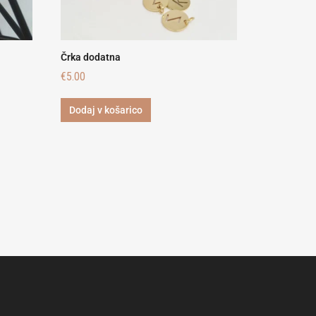
Črka dodatna
€
5.00
Dodaj v košarico