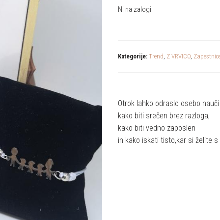
Ni na zalogi
Kategorije:
Trend
,
Z VRVICO
,
Zapestnic
Otrok lahko odraslo osebo nauči t
kako biti srečen brez razloga,
kako biti vedno zaposlen
in kako iskati tisto,kar si želite 