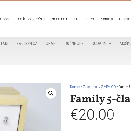
ni boni
Izdelki po naročilu
Prodajna mesta
O meni
Kontakt
Prijava
TANI
ZAGLEŽNICA
UHANI
ROČNE URE
DODATKI
MOŠK
Domov
/
Zapestnice
/
Z VRVICO
/ Family 5
Family 5-čla
€
20.00