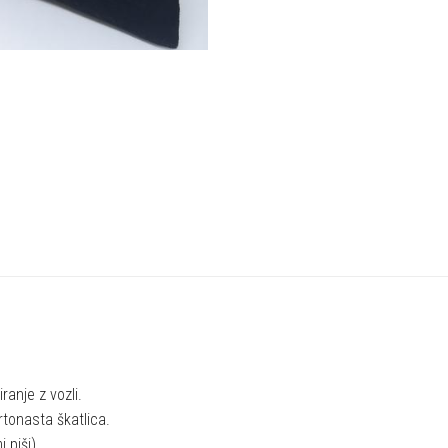
ranje z vozli.
rtonasta škatlica.
 piši).