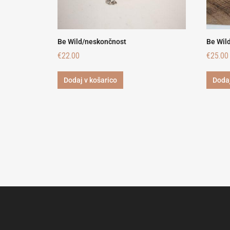
Be Wild/neskončnost
Be Wil
€
22.00
€
25.00
Dodaj v košarico
Dodaj