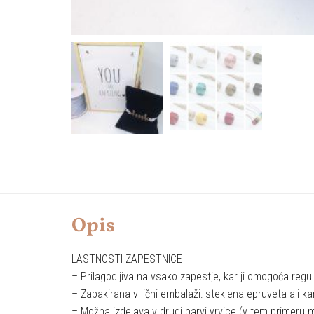
Opis
LASTNOSTI ZAPESTNICE
– Prilagodljiva na vsako zapestje, kar ji omogoča reguli
– Zapakirana v lični embalaži: steklena epruveta ali ka
– Možna izdelava v drugi barvi vrvice (v tem primeru mi