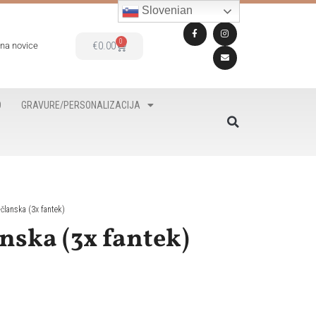
Slovenian
0
€
0.00
 na novice
O
GRAVURE/PERSONALIZACIJA
-članska (3x fantek)
nska (3x fantek)