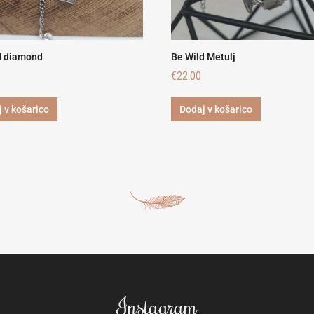
d diamond
Be Wild Metulj
€
22.00
 v košarico
Dodaj v košarico
Instagram