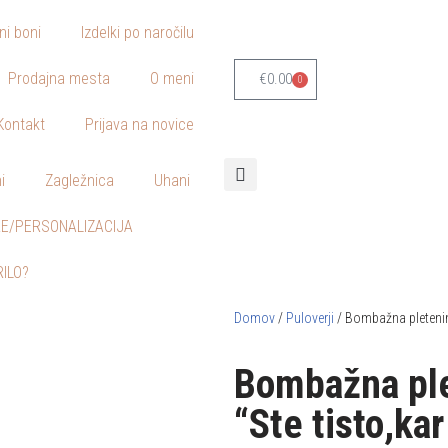
lni boni
Izdelki po naročilu
Prodajna mesta
O meni
€
0.00
0
Kontakt
Prijava na novice
i
Zagležnica
Uhani
E/PERSONALIZACIJA
RILO?
Domov
/
Puloverji
/ Bombažna pletenin
Bombažna ple
“Ste tisto,ka