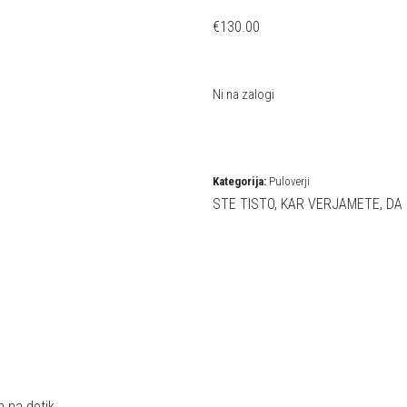
€
130.00
Ni na zalogi
Kategorija:
Puloverji
STE TISTO, KAR VERJAMETE, DA 
n na dotik.