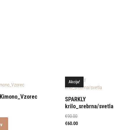
Akcija!
/Kimono_Vzorec
SPARKLY
krilo_srebrna/svetla
€
90.00
€
60.00
 v