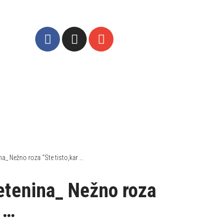
a_ Nežno roza “Ste tisto,kar …
tenina_ Nežno roza
r …