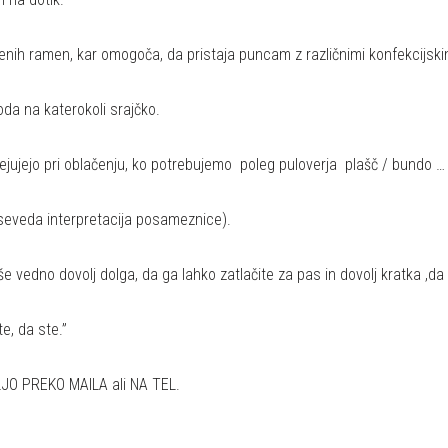
nih ramen, kar omogoča, da pristaja puncam z različnimi konfekcijskim
oda na katerokoli srajčko.
ejujejo pri oblačenju, ko potrebujemo poleg puloverja plašč / bundo …
 (seveda interpretacija posameznice).
 še vedno dovolj dolga, da ga lahko zatlačite za pas in dovolj kratka ,
te, da ste.”
 PREKO MAILA ali NA TEL.