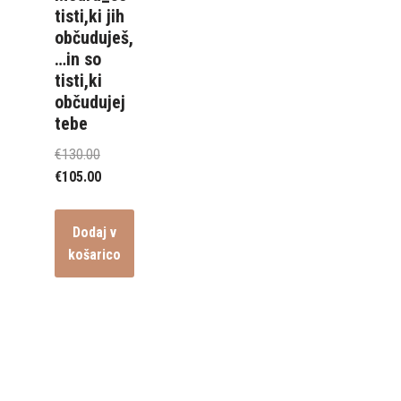
tisti,ki jih
občuduješ,
…in so
tisti,ki
občudujej
tebe
€
130.00
€
105.00
Dodaj v
košarico