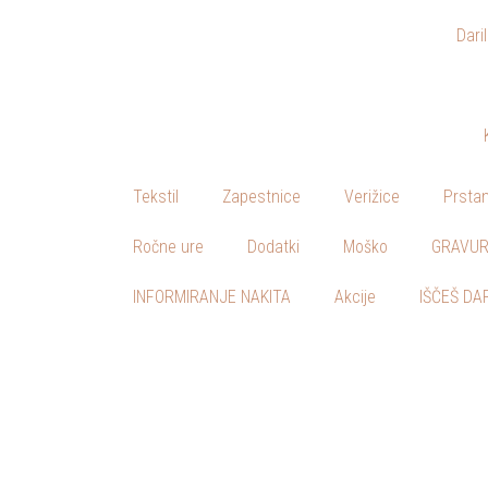
Dari
Skoči
na
vsebino
Tekstil
Zapestnice
Verižice
Prstan
Ročne ure
Dodatki
Moško
GRAVUR
INFORMIRANJE NAKITA
Akcije
IŠČEŠ DA