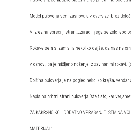
Model puloverja sem zasnovala v oversize brez določe
V izrez na sprednji strani,…zaradi njega se zelo lepo p
Rokave sem si zamislila nekoliko daljše, da nas ne om
v osnovi, pa je mišljeno nošenje z zavihanimi rokavi.
Dolžina puloverja je na pogled nekoliko krajša, vendar
Napis na hrbtni strani puloverja “ste tisto, kar verjame
ZA KAKRŠNO KOLI DODATNO VPRAŠANJE SEM NA VOLJO
MATERIJAL: