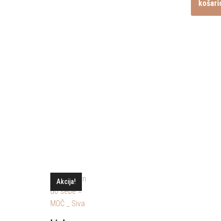
košari
Akcija!