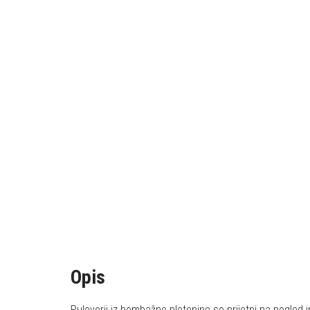
Opis
Puloverji iz bombažne pletenine so prijetni na pogled i