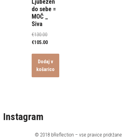
Ljubezen
do sebe =
MOČ _
Siva
€
130.00
€
105.00
Dodaj v
košarico
Instagram
© 2018 bReflection – vse pravice pridržane