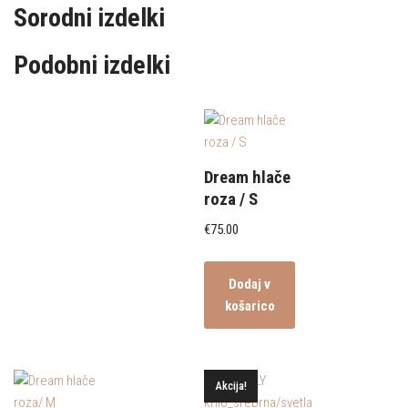
Sorodni izdelki
Podobni izdelki
Dream hlače
roza / S
€
75.00
Dodaj v
košarico
Akcija!