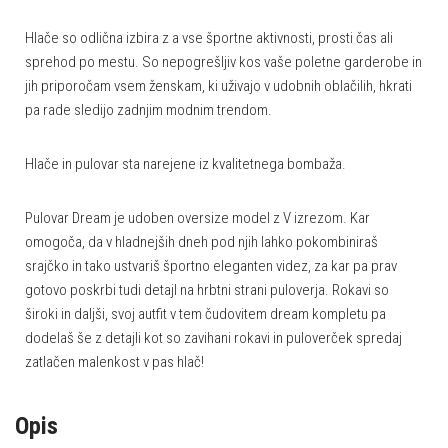
Hlače so odlična izbira z a vse športne aktivnosti, prosti čas ali
sprehod po mestu. So nepogrešljiv kos vaše poletne garderobe in
jih priporočam vsem ženskam, ki uživajo v udobnih oblačilih, hkrati
pa rade sledijo zadnjim modnim trendom.
Hlače in pulovar sta narejene iz kvalitetnega bombaža.
Pulovar Dream je udoben oversize model z V izrezom. Kar
omogoča, da v hladnejših dneh pod njih lahko pokombiniraš
srajčko in tako ustvariš športno eleganten videz, za kar pa prav
gotovo poskrbi tudi detajl na hrbtni strani puloverja. Rokavi so
široki in daljši, svoj autfit v tem čudovitem dream kompletu pa
dodelaš še z detajli kot so zavihani rokavi in puloverček spredaj
zatlačen malenkost v pas hlač!
Opis