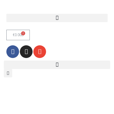
Skoči
na
vsebino
0
€
0.00