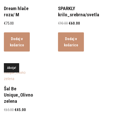
Dream hlače
SPARKLY
roza/ M
krilo_srebrna/svetla
€
75.00
€
90.00
€
60.00
Dodaj v
Dodaj v
košarico
košarico
Akcija!
Šal Be
Unique_Olivno
zelena
€
65.00
€
45.00