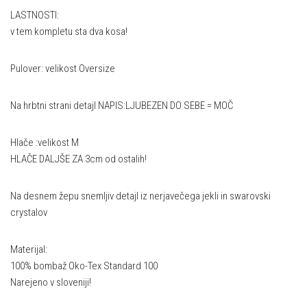
LASTNOSTI:
v tem kompletu sta dva kosa!
Pulover: velikost Oversize
Na hrbtni strani detajl NAPIS:LJUBEZEN DO SEBE = MOČ
Hlače :velikost M
HLAČE DALJŠE ZA 3cm od ostalih!
Na desnem žepu snemljiv detajl iz nerjavečega jekli in swarovski
crystalov
Materijal:
100% bombaž Oko-Tex Standard 100
Narejeno v sloveniji!