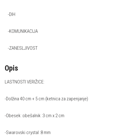
-DIH
-KOMUNIKACIJA
-ZANESLJIVOST
Opis
LASTNOSTI VERIŽICE:
-Dolžina 40 cm + 5 cm (ketnica za zapenjanje)
-Obesek :obešalnik :3 cm x 2 cm
-Swarovski crystal :8 mm