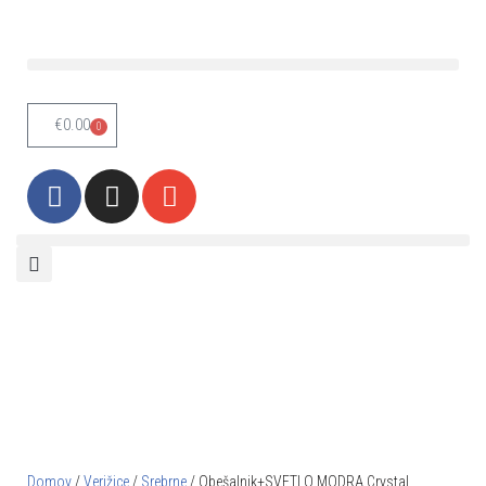
Skoči
na
vsebino
€
0.00
0
Domov
/
Verižice
/
Srebrne
/ Obešalnik+SVETLO MODRA Crystal