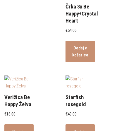
Črka 3x Be
Happy+Crystal
Heart
€
54.00
Dodaj v
košarico
Verižica Be
Starfish
Happy Želva
rosegold
€
18.00
€
40.00