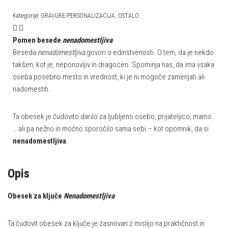
Kategorije:
GRAVURE/PERSONALIZACIJA
,
OSTALO
Pomen besede
nenadomestljiva
Beseda
nenadomestljiva
govori o edinstvenosti. O tem, da je nekdo
takšen, kot je, neponovljiv in dragocen. Spominja nas, da ima vsaka
oseba posebno mesto in vrednost, ki je ni mogoče zamenjati ali
nadomestiti.
Ta obesek je čudovito darilo za ljubljeno osebo, prijateljico, mamo
… ali pa nežno in močno sporočilo sama sebi – kot opomnik, da si
nenadomestljiva
.
Opis
Obesek za ključe
Nenadomestljiva
Ta čudovit obesek za ključe je zasnovan z mislijo na praktičnost in