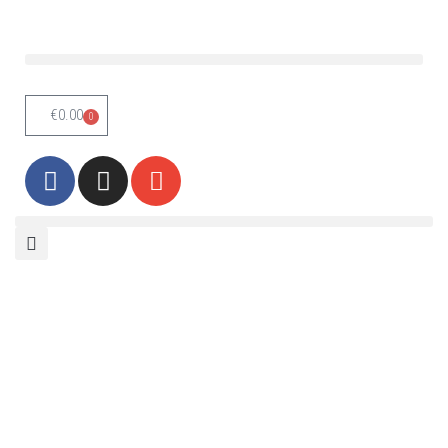
Skoči
na
vsebino
€
0.00
0