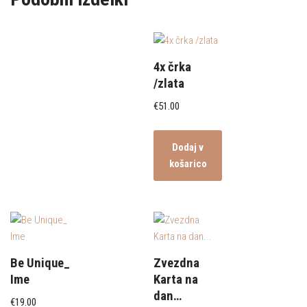
4x črka
/zlata
€
51.00
Dodaj v
košarico
Be Unique_
Zvezdna
Ime
Karta na
dan…
€
19.00