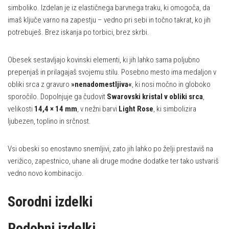
simboliko. Izdelan je iz elastičnega barvnega traku, ki omogoča, da
imaš ključe varno na zapestju – vedno pri sebi in točno takrat, ko jih
potrebuješ. Brez iskanja po torbici, brez skrbi.
Obesek sestavljajo kovinski elementi, ki jih lahko sama poljubno
prepenjaš in prilagajaš svojemu stilu. Posebno mesto ima medaljon v
obliki srca z gravuro
»nenadomestljiva«
, ki nosi močno in globoko
sporočilo. Dopolnjuje ga čudovit
Swarovski kristal v obliki srca
,
velikosti
14,4 × 14 mm
, v nežni barvi
Light Rose
, ki simbolizira
ljubezen, toplino in srčnost.
Vsi obeski so enostavno snemljivi, zato jih lahko po želji prestaviš na
verižico, zapestnico, uhane ali druge modne dodatke ter tako ustvariš
vedno novo kombinacijo.
Sorodni izdelki
Podobni izdelki