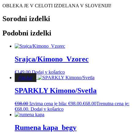
OBLEKA JE V CELOTI IZDELANA V SLOVENIJI!
Sorodni izdelki
Podobni izdelki
Srajca/Kimono_Vzorec
€
149.00
Dodaj v košarico
Akcija!
SPARKLY Kimono/Svetla
€
98.00
Izvirna cena je bila: €98.00.
€
68.00
Trenutna cena je:
€68.00.
Dodaj v košarico
Rumena kapa_begy