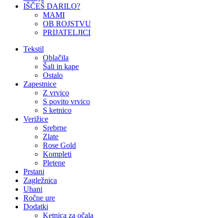
IŠČEŠ DARILO?
MAMI
OB ROJSTVU
PRIJATELJICI
Tekstil
Oblačila
Šali in kape
Ostalo
Zapestnice
Z vrvico
S povito vrvico
S ketnico
Verižice
Srebrne
Zlate
Rose Gold
Kompleti
Pletene
Prstani
Zagležnica
Uhani
Ročne ure
Dodatki
Ketnica za očala