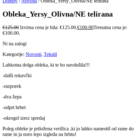
Domov
/
Novosti
/ Obleka_Yersy_Olivna/NE telirana
Obleka_Yersy_Olivna/NE telirana
€
125.00
Izvirna cena je bila: €125.00.
€
100.00
Trenutna cena je:
€100.00.
Ni na zalogi
Kategorije:
Novosti
,
Tekstil
Lahkotna dolga obleka, ki te bo navdušila!!!
-dalši rokavčki
-razporek
-dva žepa
-odprt hrbet
-okrogel izrez spredaj
Poleg obleke je priložena verižica ,ki jo lahko namestiš od rame do
rame in ja noro lepo izgleda na hrbtu!