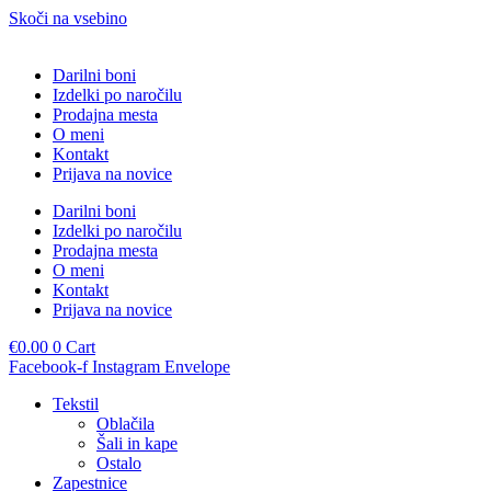
Skoči na vsebino
Darilni boni
Izdelki po naročilu
Prodajna mesta
O meni
Kontakt
Prijava na novice
Darilni boni
Izdelki po naročilu
Prodajna mesta
O meni
Kontakt
Prijava na novice
€
0.00
0
Cart
Facebook-f
Instagram
Envelope
Tekstil
Oblačila
Šali in kape
Ostalo
Zapestnice