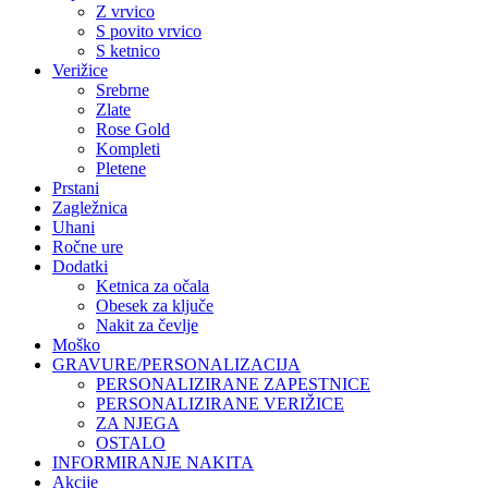
Z vrvico
S povito vrvico
S ketnico
Verižice
Srebrne
Zlate
Rose Gold
Kompleti
Pletene
Prstani
Zagležnica
Uhani
Ročne ure
Dodatki
Ketnica za očala
Obesek za ključe
Nakit za čevlje
Moško
GRAVURE/PERSONALIZACIJA
PERSONALIZIRANE ZAPESTNICE
PERSONALIZIRANE VERIŽICE
ZA NJEGA
OSTALO
INFORMIRANJE NAKITA
Akcije