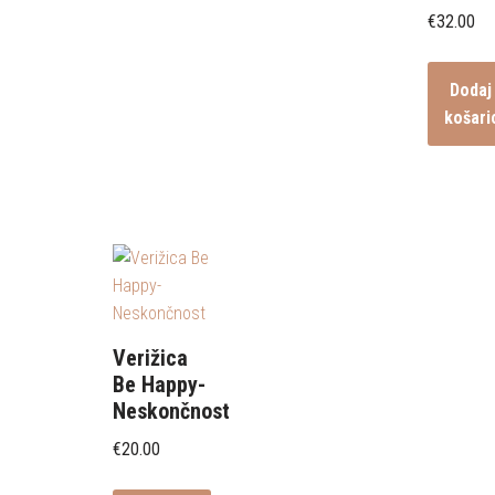
€
32.00
Dodaj
košari
Verižica
Be Happy-
Neskončnost
€
20.00