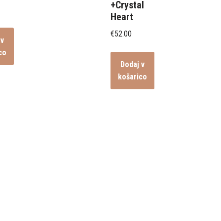
+Crystal
Heart
€
52.00
 v
co
Dodaj v
košarico