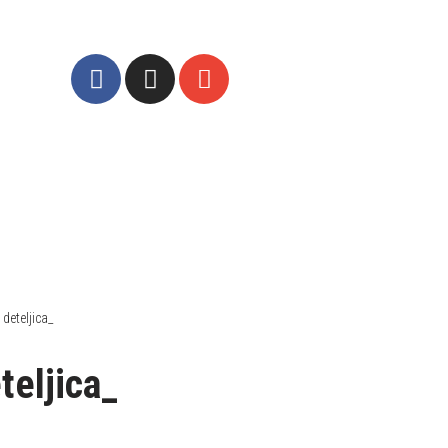
deteljica_
teljica_