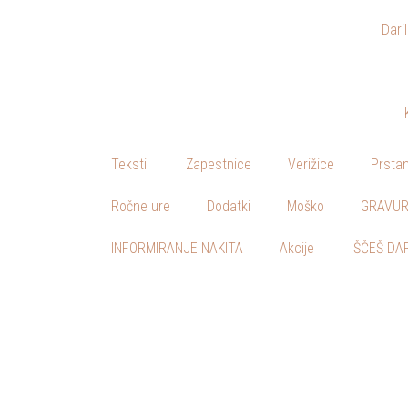
Dari
Skoči
na
vsebino
Tekstil
Zapestnice
Verižice
Prstan
Ročne ure
Dodatki
Moško
GRAVUR
INFORMIRANJE NAKITA
Akcije
IŠČEŠ DA