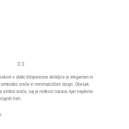
eskom v obliki štiriperesne deteljice je eleganten in
 simboliko sreče in minimalističen dizajn. Obesek
tja simbol sreče, saj je redkost narave, kjer najdemo
ičajnih treh.
n: