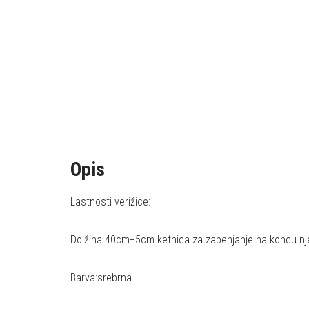
Opis
Lastnosti verižice:
Dolžina 40cm+5cm ketnica za zapenjanje na koncu nj
Barva:srebrna