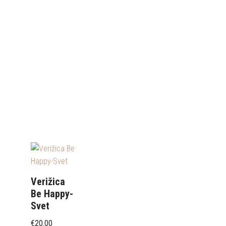
Verižica
Be Happy-
Svet
€
20.00