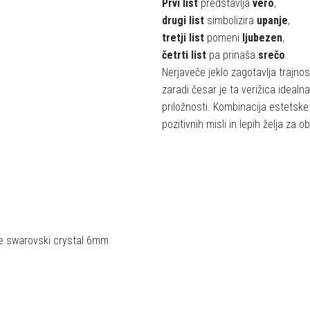
Prvi list
predstavlja
vero
,
drugi list
simbolizira
upanje
,
tretji list
pomeni
ljubezen
,
četrti list
pa prinaša
srečo
.
Nerjaveče jeklo zagotavlja trajno
zaradi česar je ta verižica ideal
priložnosti. Kombinacija estetske
pozitivnih misli in lepih želja za 
e swarovski crystal 6mm