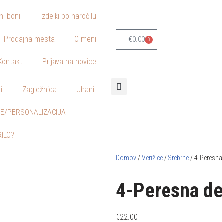
lni boni
Izdelki po naročilu
Prodajna mesta
O meni
€
0.00
0
Kontakt
Prijava na novice
i
Zagležnica
Uhani
E/PERSONALIZACIJA
RILO?
Domov
/
Verižice
/
Srebrne
/ 4-Peresna 
4-Peresna de
€
22.00