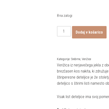
8 na zalogi
Dodaj v košarico
Kategorije:
Srebrne
,
Verižice
Verižica iz nerjavečega jekla z ob
brezčasen kos nakita, ki združuje
štiriperesne deteljice je že stole
deteljico s štirimi listi namesto ob
Vsak list deteljice ima svoj pome