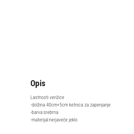
Opis
Lastnosti verižice
-dolžina 40cm+5cm ketnica za zapenjanje
-barva:srebrna
-materijal:nerjaveče jeklo