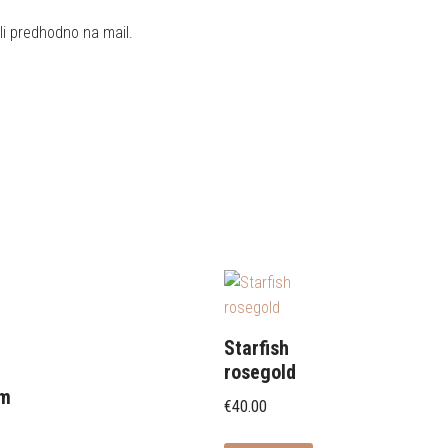
li predhodno na mail.
Starfish
rosegold
om
€
40.00