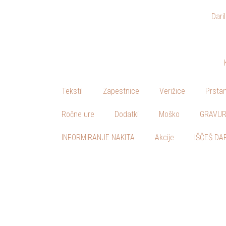
Dari
Skoči
na
vsebino
Tekstil
Zapestnice
Verižice
Prstan
Ročne ure
Dodatki
Moško
GRAVUR
INFORMIRANJE NAKITA
Akcije
IŠČEŠ DA