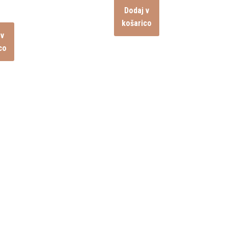
Dodaj v
košarico
 v
co