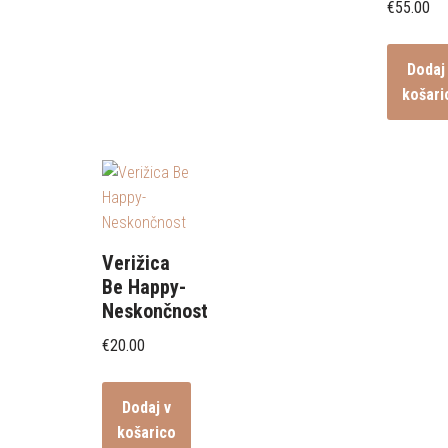
€
55.00
Dodaj
košari
Verižica
Be Happy-
Neskončnost
€
20.00
Dodaj v
košarico