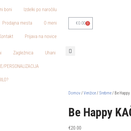
lni boni
Izdelki po naročilu
Prodajna mesta
O meni
€
0.00
0
Kontakt
Prijava na novice
i
Zagležnica
Uhani
E/PERSONALIZACIJA
RILO?
Domov
/
Verižice
/
Srebrne
/ Be Happy 
Be Happy KAČ
€
20.00