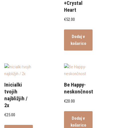
+Crystal
Heart
€
52.00
Dodaj v
košarico
Inicialki
Be Happy-
tvojih
neskončnost
najbližjih /
€
20.00
2x
€
25.00
Dodaj v
košarico