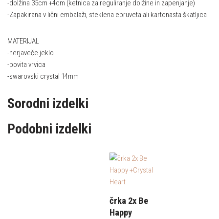
-dolžina 35cm +4cm (ketnica za reguliranje dolžine in zapenjanje)
-Zapakirana v lični embalaži, steklena epruveta ali kartonasta škatljica
MATERIJAL
-nerjaveče jeklo
-povita vrvica
-swarovski crystal 14mm
Sorodni izdelki
Podobni izdelki
črka 2x Be
Happy