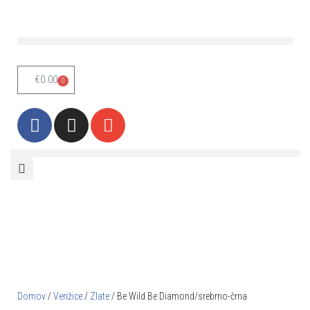
Skoči
na
vsebino
€
0.00
0
Domov
/
Verižice
/
Zlate
/ Be Wild Be Diamond/srebrno-črna