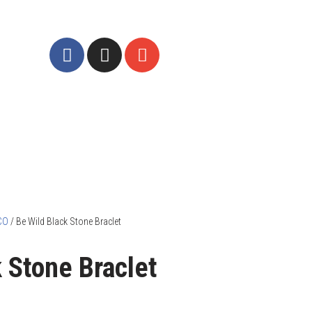
CO
/ Be Wild Black Stone Braclet
 Stone Braclet