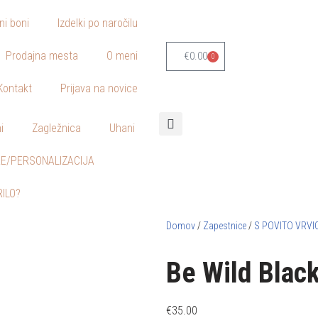
lni boni
Izdelki po naročilu
Prodajna mesta
O meni
€
0.00
0
Kontakt
Prijava na novice
i
Zagležnica
Uhani
E/PERSONALIZACIJA
RILO?
Domov
/
Zapestnice
/
S POVITO VRVI
Be Wild Black
€
35.00