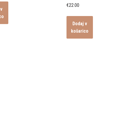
€
22.00
 v
co
Dodaj v
košarico