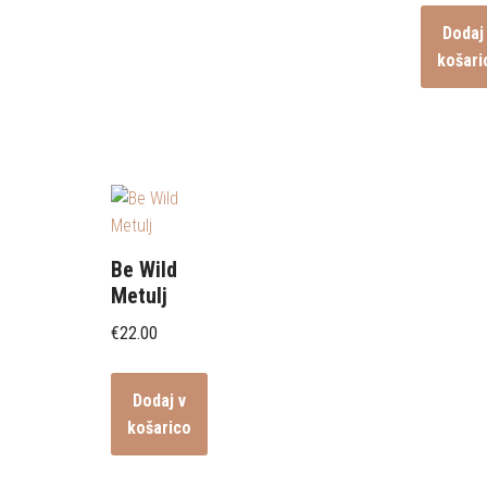
Dodaj
košari
Be Wild
Metulj
€
22.00
Dodaj v
košarico