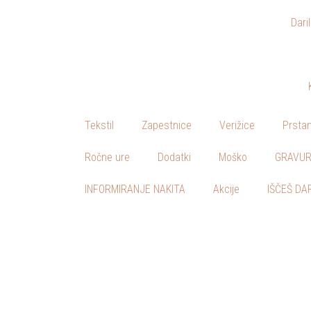
Dari
Skoči
na
vsebino
Tekstil
Zapestnice
Verižice
Prstan
Ročne ure
Dodatki
Moško
GRAVUR
INFORMIRANJE NAKITA
Akcije
IŠČEŠ DA