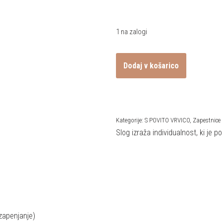
1 na zalogi
Dodaj v košarico
Kategorije:
S POVITO VRVICO
,
Zapestnice
Slog izraža individualnost, ki je
 zapenjanje)