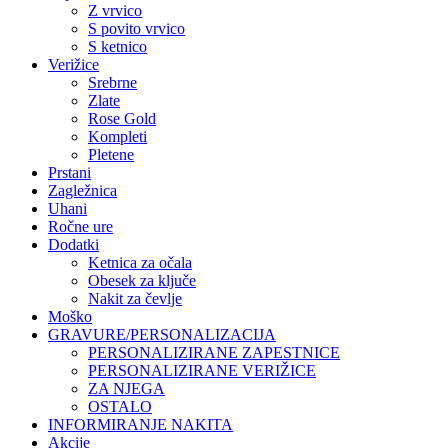
Z vrvico
S povito vrvico
S ketnico
Verižice
Srebrne
Zlate
Rose Gold
Kompleti
Pletene
Prstani
Zagležnica
Uhani
Ročne ure
Dodatki
Ketnica za očala
Obesek za ključe
Nakit za čevlje
Moško
GRAVURE/PERSONALIZACIJA
PERSONALIZIRANE ZAPESTNICE
PERSONALIZIRANE VERIŽICE
ZA NJEGA
OSTALO
INFORMIRANJE NAKITA
Akcije