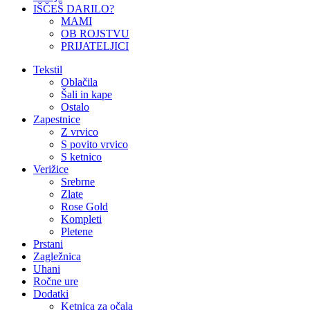
IŠČEŠ DARILO?
MAMI
OB ROJSTVU
PRIJATELJICI
Tekstil
Oblačila
Šali in kape
Ostalo
Zapestnice
Z vrvico
S povito vrvico
S ketnico
Verižice
Srebrne
Zlate
Rose Gold
Kompleti
Pletene
Prstani
Zagležnica
Uhani
Ročne ure
Dodatki
Ketnica za očala