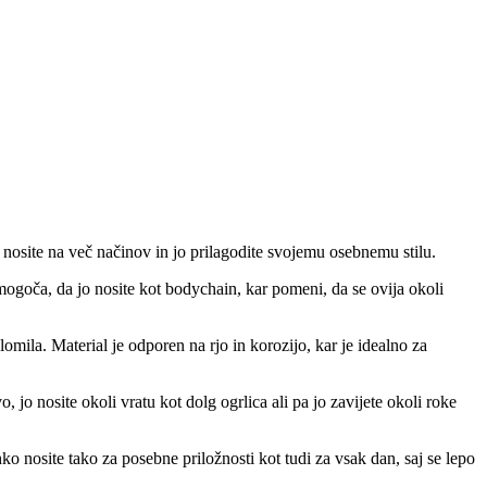
 nosite na več načinov in jo prilagodite svojemu osebnemu stilu.
omogoča, da jo nosite kot bodychain, kar pomeni, da se ovija okoli
zlomila. Material je odporen na rjo in korozijo, kar je idealno za
, jo nosite okoli vratu kot dolg ogrlica ali pa jo zavijete okoli roke
hko nosite tako za posebne priložnosti kot tudi za vsak dan, saj se lepo