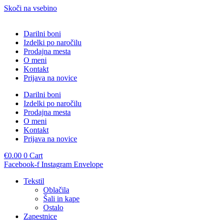
Skoči na vsebino
Darilni boni
Izdelki po naročilu
Prodajna mesta
O meni
Kontakt
Prijava na novice
Darilni boni
Izdelki po naročilu
Prodajna mesta
O meni
Kontakt
Prijava na novice
€
0.00
0
Cart
Facebook-f
Instagram
Envelope
Tekstil
Oblačila
Šali in kape
Ostalo
Zapestnice