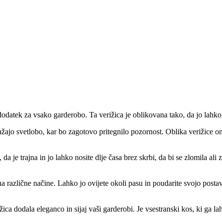
 dodatek za vsako garderobo. Ta verižica je oblikovana tako, da jo lahko
odražajo svetlobo, kar bo zagotovo pritegnilo pozornost. Oblika verižice 
a je trajna in jo lahko nosite dlje časa brez skrbi, da bi se zlomila ali 
na različne načine. Lahko jo ovijete okoli pasu in poudarite svojo postavo
žica dodala eleganco in sijaj vaši garderobi. Je vsestranski kos, ki ga la