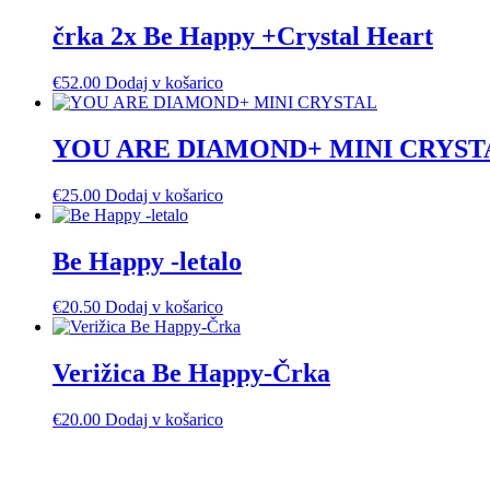
črka 2x Be Happy +Crystal Heart
€
52.00
Dodaj v košarico
YOU ARE DIAMOND+ MINI CRYST
€
25.00
Dodaj v košarico
Be Happy -letalo
€
20.50
Dodaj v košarico
Verižica Be Happy-Črka
€
20.00
Dodaj v košarico