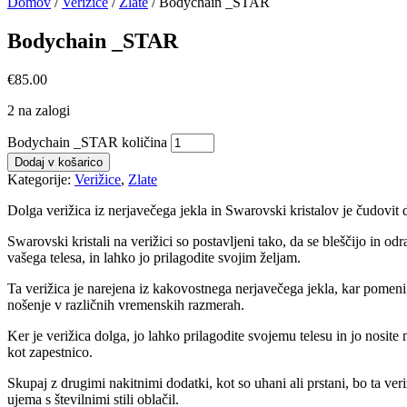
Domov
/
Verižice
/
Zlate
/ Bodychain _STAR
Bodychain _STAR
€
85.00
2 na zalogi
Bodychain _STAR količina
Dodaj v košarico
Kategorije:
Verižice
,
Zlate
Dolga verižica iz nerjavečega jekla in Swarovski kristalov je čudovit
Swarovski kristali na verižici so postavljeni tako, da se bleščijo in 
vašega telesa, in lahko jo prilagodite svojim željam.
Ta verižica je narejena iz kakovostnega nerjavečega jekla, kar pomeni, d
nošenje v različnih vremenskih razmerah.
Ker je verižica dolga, jo lahko prilagodite svojemu telesu in jo nosite 
kot zapestnico.
Skupaj z drugimi nakitnimi dodatki, kot so uhani ali prstani, bo ta veri
ujema s številnimi stili oblačil.