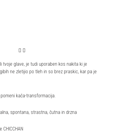
i tvoje glave, je tudi uporaben kos nakita ki je
ibih ne zletijio po tleh in so brez praskic, kar pa je
 pomeni kača-transformacija.
jalna, spontana, strastna, čutna in drzna
ice CHICCHAN