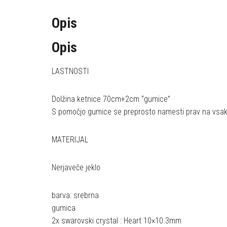
Opis
Opis
LASTNOSTI
Dolžina ketnice 70cm+2cm “gumice”
S pomočjo gumice se preprosto namesti prav na vsaka 
MATERIJAL
Nerjaveče jeklo
barva: srebrna
gumica
2x swarovski crystal : Heart 10×10.3mm