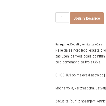
Dodaj v košarico
Kategorije:
Dodatki
,
Ketnica za očala
Ne le da se noro lepo lesketa okol
zaslužen, da tvoja očala ob hitrih g
zelo pomembno za tvoje učke.
CHICCHAN po majevski astrologiji
Močna volja, karizmatična, ustvar
Začuti ta “duh” z nošenjem ketn