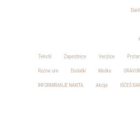
Dari
Skoči
na
vsebino
Tekstil
Zapestnice
Verižice
Prstan
Ročne ure
Dodatki
Moško
GRAVUR
INFORMIRANJE NAKITA
Akcije
IŠČEŠ DA