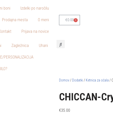
lni boni
Izdelki po naročilu
Prodajna mesta
O meni
€
0.00
0
Kontakt
Prijava na novice
i
Zagležnica
Uhani
E/PERSONALIZACIJA
RILO?
Domov
/
Dodatki
/
Ketnica za očala
/ 
CHICCAN-Crys
€
35.00