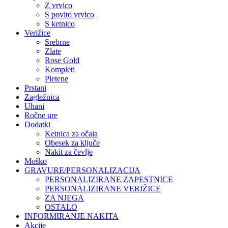
Z vrvico
S povito vrvico
S ketnico
Verižice
Srebrne
Zlate
Rose Gold
Kompleti
Pletene
Prstani
Zagležnica
Uhani
Ročne ure
Dodatki
Ketnica za očala
Obesek za ključe
Nakit za čevlje
Moško
GRAVURE/PERSONALIZACIJA
PERSONALIZIRANE ZAPESTNICE
PERSONALIZIRANE VERIŽICE
ZA NJEGA
OSTALO
INFORMIRANJE NAKITA
Akcije