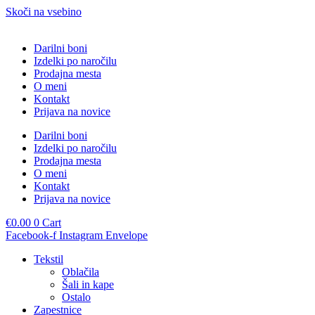
Skoči na vsebino
Darilni boni
Izdelki po naročilu
Prodajna mesta
O meni
Kontakt
Prijava na novice
Darilni boni
Izdelki po naročilu
Prodajna mesta
O meni
Kontakt
Prijava na novice
€
0.00
0
Cart
Facebook-f
Instagram
Envelope
Tekstil
Oblačila
Šali in kape
Ostalo
Zapestnice