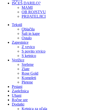
IŠČEŠ DARILO?
MAMI
OB ROJSTVU
PRIJATELJICI
Tekstil
Oblačila
Šali in kape
Ostalo
Zapestnice
Z vrvico
S povito vrvico
S ketnico
Verižice
Srebrne
Zlate
Rose Gold
Kompleti
Pletene
Prstani
Zagležnica
Uhani
Ročne ure
Dodatki
Ketnica za očala