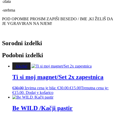
-zlata
-srebrna
POD OPOMBE PROSIM ZAPIŠI BESEDO / IME ,KI ŽELIŠ DA
JE VGRAVIRAN NA NJEM!
Sorodni izdelki
Podobni izdelki
Akcija!
Ti si moj magnet/Set 2x zapestnica
€
30.00
Izvirna cena je bila: €30.00.
€
15.00
Trenutna cena je:
€15.00.
Dodaj v košarico
Be WILD /Kačji pastir