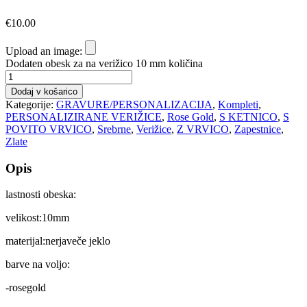
€
10.00
Upload an image:
Dodaten obesk za na verižico 10 mm količina
Dodaj v košarico
Kategorije:
GRAVURE/PERSONALIZACIJA
,
Kompleti
,
PERSONALIZIRANE VERIŽICE
,
Rose Gold
,
S KETNICO
,
S
POVITO VRVICO
,
Srebrne
,
Verižice
,
Z VRVICO
,
Zapestnice
,
Zlate
Opis
lastnosti obeska:
velikost:10mm
materijal:nerjaveče jeklo
barve na voljo:
-rosegold