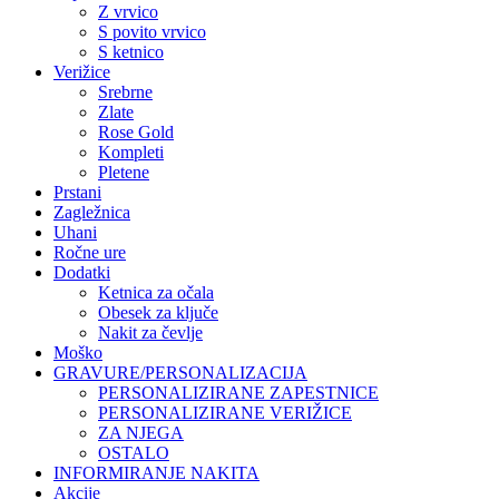
Z vrvico
S povito vrvico
S ketnico
Verižice
Srebrne
Zlate
Rose Gold
Kompleti
Pletene
Prstani
Zagležnica
Uhani
Ročne ure
Dodatki
Ketnica za očala
Obesek za ključe
Nakit za čevlje
Moško
GRAVURE/PERSONALIZACIJA
PERSONALIZIRANE ZAPESTNICE
PERSONALIZIRANE VERIŽICE
ZA NJEGA
OSTALO
INFORMIRANJE NAKITA
Akcije