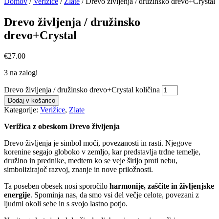
Domov
/
Verižice
/
Zlate
/ Drevo življenja / družinsko drevo+Crystal
Drevo življenja / družinsko
drevo+Crystal
€
27.00
3 na zalogi
Drevo življenja / družinsko drevo+Crystal količina
Dodaj v košarico
Kategorije:
Verižice
,
Zlate
Verižica z obeskom Drevo življenja
Drevo življenja je simbol moči, povezanosti in rasti. Njegove
korenine segajo globoko v zemljo, kar predstavlja trdne temelje,
družino in prednike, medtem ko se veje širijo proti nebu,
simbolizirajoč razvoj, znanje in nove priložnosti.
Ta poseben obesek nosi sporočilo
harmonije, zaščite in življenjske
energije
. Spominja nas, da smo vsi del večje celote, povezani z
ljudmi okoli sebe in s svojo lastno potjo.