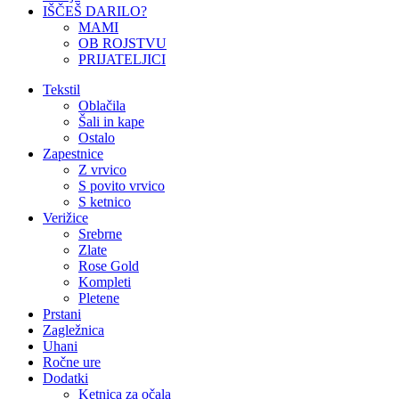
IŠČEŠ DARILO?
MAMI
OB ROJSTVU
PRIJATELJICI
Tekstil
Oblačila
Šali in kape
Ostalo
Zapestnice
Z vrvico
S povito vrvico
S ketnico
Verižice
Srebrne
Zlate
Rose Gold
Kompleti
Pletene
Prstani
Zagležnica
Uhani
Ročne ure
Dodatki
Ketnica za očala