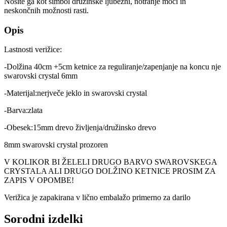
Nosite ga kot simbol družinske ljubezni, notranje moči in
neskončnih možnosti rasti.
Opis
Lastnosti verižice:
-Dolžina 40cm +5cm ketnice za reguliranje/zapenjanje na koncu nje
swarovski crystal 6mm
-Materijal:nerjveče jeklo in swarovski crystal
-Barva:zlata
-Obesek:15mm drevo življenja/družinsko drevo
8mm swarovski crystal prozoren
V KOLIKOR BI ŽELELI DRUGO BARVO SWAROVSKEGA
CRYSTALA ALI DRUGO DOLŽINO KETNICE PROSIM ZA
ZAPIS V OPOMBE!
Verižica je zapakirana v lično embalažo primerno za darilo
Sorodni izdelki