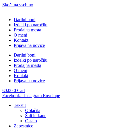
Skoči na vsebino
Darilni boni
Izdelki po naročilu
Prodajna mesta
O meni
Kontakt
Prijava na novice
Darilni boni
Izdelki po naročilu
Prodajna mesta
O meni
Kontakt
Prijava na novice
€
0.00
0
Cart
Facebook-f
Instagram
Envelope
Tekstil
Oblačila
Šali in kape
Ostalo
Zapestnice