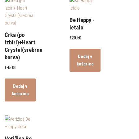
Be Happy -
letalo
Črka (po
€
20.50
izbiri)+Heart
Crystal(srebrna
Dodaj v
barva)
košarico
€
45.00
Dodaj v
košarico
Verižica Be