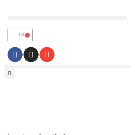
Skoči
na
vsebino
€
0.00
0