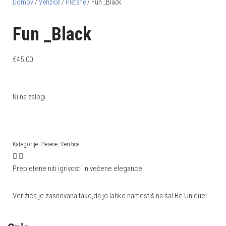
Domov
/
Verižice
/
Pletene
/ Fun _Black
Fun _Black
€
45.00
Ni na zalogi
Kategorije:
Pletene
,
Verižice
Prepletene niti igrivosti in večene elegance!
Verižica je zasnovana tako,da jo lahko namestiš na šal Be Unique!