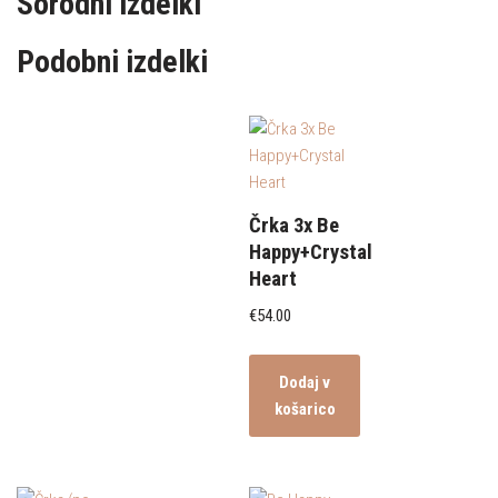
Sorodni izdelki
Podobni izdelki
Črka 3x Be
Happy+Crystal
Heart
€
54.00
Dodaj v
košarico