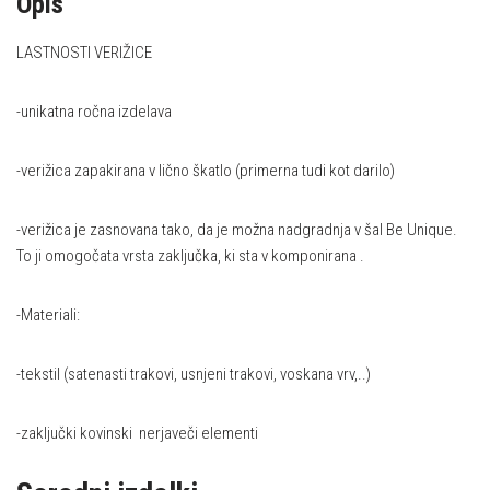
Opis
LASTNOSTI VERIŽICE
-unikatna ročna izdelava
-verižica zapakirana v lično škatlo (primerna tudi kot darilo)
-verižica je zasnovana tako, da je možna nadgradnja v šal Be Unique.
To ji omogočata vrsta zaključka, ki sta v komponirana .
-Materiali:
-tekstil (satenasti trakovi, usnjeni trakovi, voskana vrv,..)
-zaključki kovinski nerjaveči elementi