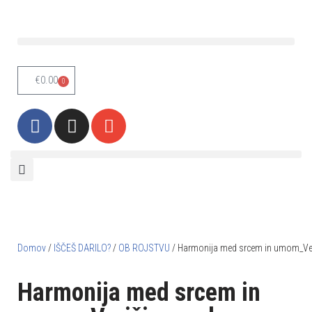
Skoči
na
vsebino
€
0.00
0
Domov
/
IŠČEŠ DARILO?
/
OB ROJSTVU
/ Harmonija med srcem in umom_Ver
Harmonija med srcem in