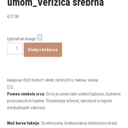
umom_Verižica srebrna
€
27.00
Upload an image:
Dodaj v košarico
Kategorije:
IŠČEŠ DARILO?
,
MAMI
,
OB ROJSTVU
,
Srebrne
,
Verižice
Pomen simbola srca:
Srce je univerzalni simbol ljubezni, čustvene
povezanosti in topline. Predstavlja srčnost, iskrenost in lepoto
medsebojnih odnosov.
Moč barve fuksije:
Ta intenzivna, živahna barva simbolizira strast,