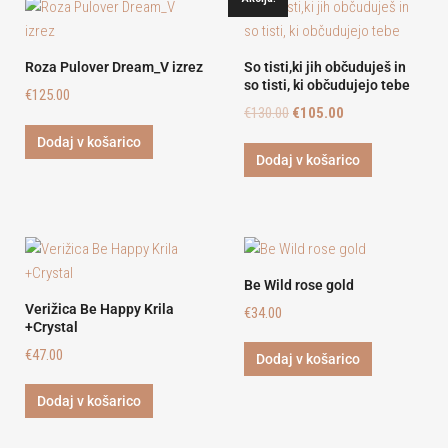
Roza Pulover Dream_V izrez
So tisti,ki jih občuduješ in
so tisti, ki občudujejo tebe
€
125.00
€
130.00
€
105.00
Dodaj v košarico
Dodaj v košarico
Be Wild rose gold
Verižica Be Happy Krila
€
34.00
+Crystal
€
47.00
Dodaj v košarico
Dodaj v košarico