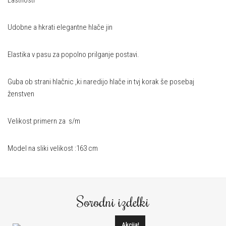
Lastnosti
Udobne a hkrati elegantne hlače jin
Elastika v pasu za popolno prilganje postavi.
Guba ob strani hlačnic ,ki naredijo hlače in tvj korak še posebaj
ženstven
Velikost primern za s/m
Model na sliki velikost :163 cm
Sorodni izdelki
Akcija!