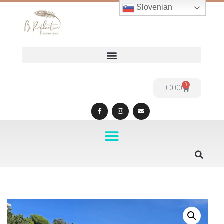
Slovenian
Skoči
na
vsebino
0
€
0.00