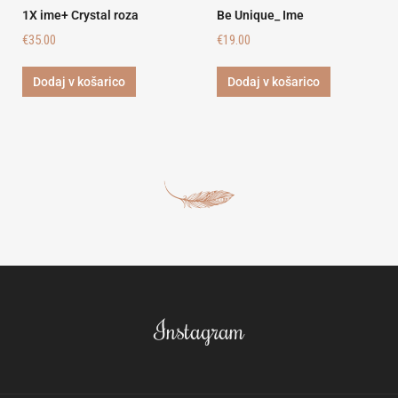
1X ime+ Crystal roza
Be Unique_ Ime
€
35.00
€
19.00
Dodaj v košarico
Dodaj v košarico
Instagram