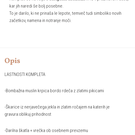
kar jih naredi še bolj posebne.
To je darilo, ki ne prinaša le lepote, temveč tudi simboliko novih
začetkov, namena in notranje moči.
Opis
LASTNOSTI KOMPLETA
-Bombažna muslin krpica bordo rdeča z zlatimi pikicami
-Škarice iz nerjavečega jekla in zlatim ročajem na katerih je
gravura:oblikuj prihodnost
-Darilna škatla + vrečka ob osebnem prevzemu