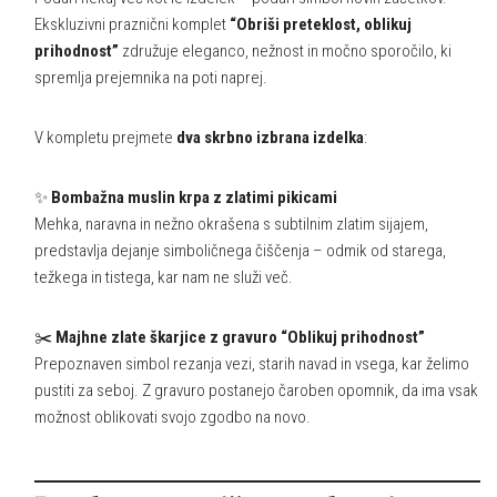
Ekskluzivni praznični komplet
“Obriši preteklost, oblikuj
prihodnost”
združuje eleganco, nežnost in močno sporočilo, ki
spremlja prejemnika na poti naprej.
V kompletu prejmete
dva skrbno izbrana izdelka
:
✨
Bombažna muslin krpa z zlatimi pikicami
Mehka, naravna in nežno okrašena s subtilnim zlatim sijajem,
predstavlja dejanje simboličnega čiščenja – odmik od starega,
težkega in tistega, kar nam ne služi več.
✂️
Majhne zlate škarjice z gravuro “Oblikuj prihodnost”
Prepoznaven simbol rezanja vezi, starih navad in vsega, kar želimo
pustiti za seboj. Z gravuro postanejo čaroben opomnik, da ima vsak
možnost oblikovati svojo zgodbo na novo.