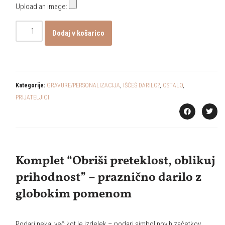
Upload an image:
Dodaj v košarico
Kategorije:
GRAVURE/PERSONALIZACIJA
,
IŠČEŠ DARILO?
,
OSTALO
,
PRIJATELJICI
Komplet “Obriši preteklost, oblikuj
prihodnost” – praznično darilo z
globokim pomenom
Podari nekaj več kot le izdelek – podari simbol novih začetkov.