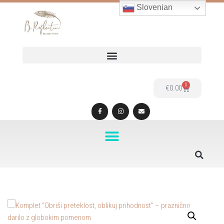
Slovenian
Skoči
na
vsebino
0
€
0.00