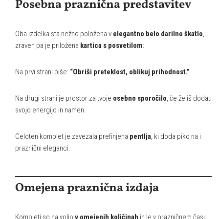
Posebna praznična predstavitev
Oba izdelka sta nežno položena v
elegantno belo darilno škatlo
,
zraven pa je priložena
kartica s posvetilom
:
Na prvi strani piše:
“Obriši preteklost, oblikuj prihodnost.”
Na drugi strani je prostor za tvoje
osebno sporočilo
, če želiš dodati
svojo energijo in namen.
Celoten komplet je zavezala prefinjena
pentlja
, ki doda piko na i
praznični eleganci.
Omejena praznična izdaja
Kompleti so na voljo
v omejenih količinah
in le v prazničnem času,