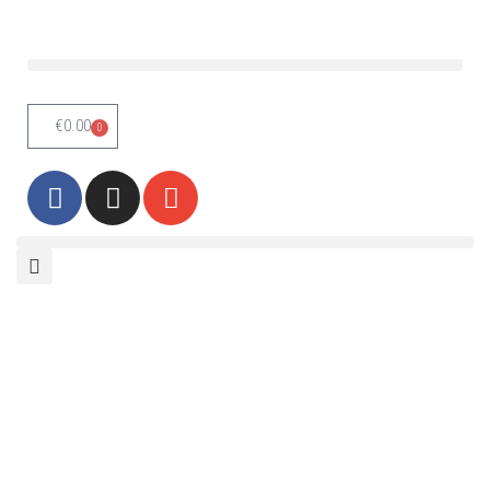
Skoči
na
vsebino
€
0.00
0