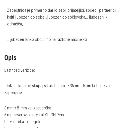
Zapestnica je primerno darilo sebi ,prijateljici, sosedi, partnerici,..
kajti ljubezen do sebe…ljubezen do sočloveka,.. ljubezen ,ki
odpušča,…
…ljubezen lahko občutimo na različne načine <3
Opis
Lastnosti verižice:
-dolžina ketnice skupaj s karabinom je 35cm + 5 cm ketnice za
zapenjane
8 mm x 8 mm velikost srčka
6 mm swarovski crystal XILION Pendant
barva srčka :rosegold