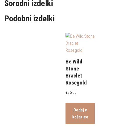
Sorodni izdelki
Podobni izdelki
Be Wild
Stone
Braclet
Rosegold
€
35.00
Dodaj v
košarico