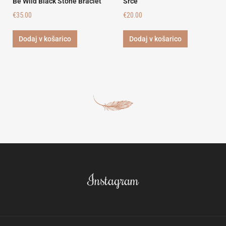
Be Wild Black Stone Braclet
Srce
€
35.00
€
20.00
Dodaj v košarico
Dodaj v košarico
Instagram