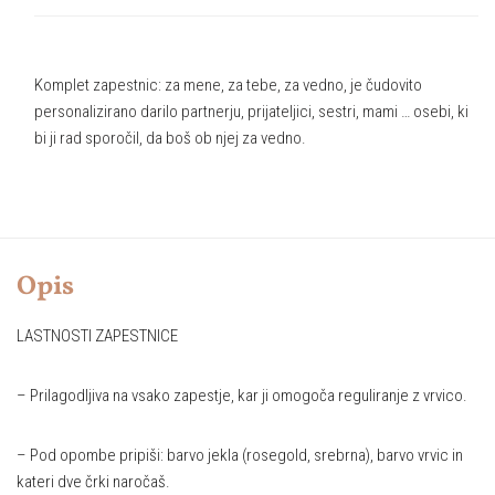
Komplet zapestnic: za mene, za tebe, za vedno, je čudovito
personalizirano darilo partnerju, prijateljici, sestri, mami … osebi, ki
bi ji rad sporočil, da boš ob njej za vedno.
Opis
LASTNOSTI ZAPESTNICE
– Prilagodljiva na vsako zapestje, kar ji omogoča reguliranje z vrvico.
– Pod opombe pripiši: barvo jekla (rosegold, srebrna), barvo vrvic in
kateri dve črki naročaš.