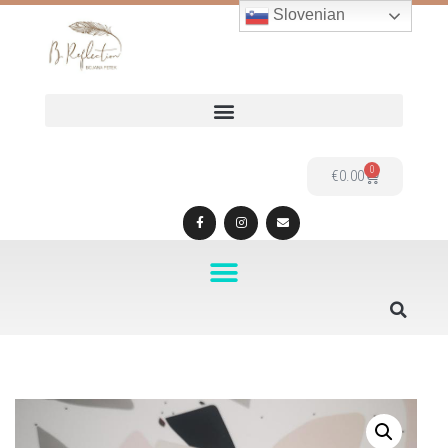
Slovenian
Skoči
na
vsebino
0
€
0.00