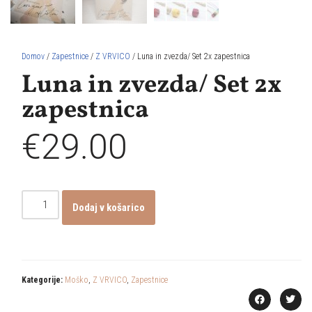
Domov
/
Zapestnice
/
Z VRVICO
/ Luna in zvezda/ Set 2x zapestnica
Luna in zvezda/ Set 2x
zapestnica
€
29.00
Dodaj v košarico
Kategorije:
Moško
,
Z VRVICO
,
Zapestnice