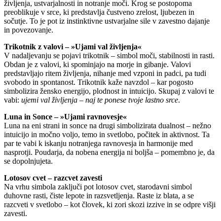
življenja, ustvarjalnosti in notranje moči. Krog se postopoma
preoblikuje v srce, ki predstavlja čustveno zrelost, ljubezen in
sočutje. To je pot iz instinktivne ustvarjalne sile v zavestno dajanje
in povezovanje.
Trikotnik z valovi – »Ujami val življenja«
V nadaljevanju se pojavi trikotnik – simbol moči, stabilnosti in rasti.
Obdan je z valovi, ki spominjajo na morje in gibanje. Valovi
predstavljajo ritem življenja, nihanje med vzponi in padci, pa tudi
svobodo in spontanost. Trikotnik kaže navzdol – kar pogosto
simbolizira žensko energijo, plodnost in intuicijo. Skupaj z valovi te
vabi:
ujemi val življenja – naj te ponese tvoje lastno srce
.
Luna in Sonce – »Ujami ravnovesje«
Luna na eni strani in sonce na drugi simbolizirata dualnost – nežno
intuicijo in močno voljo, temo in svetlobo, počitek in aktivnost. Ta
par te vabi k iskanju notranjega ravnovesja in harmonije med
nasprotji. Poudarja, da nobena energija ni boljša – pomembno je, da
se dopolnjujeta.
Lotosov cvet – razcvet zavesti
Na vrhu simbola zaključi pot lotosov cvet, starodavni simbol
duhovne rasti, čiste lepote in razsvetljenja. Raste iz blata, a se
razcveti v svetlobo – kot človek, ki zori skozi izzive in se odpre višji
zavesti.