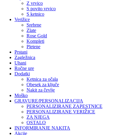
Z vrvico
S povito vrvico
S ketnico
Verižice
Srebrne
Zlate
Rose Gold
Kompleti
Pletene
Prstani
Zagležnica
Uhani
Ročne ure
Dodatki
Ketnica za očala
Obesek za ključe
Nakit za čevlje
Moško
GRAVURE/PERSONALIZACIJA
PERSONALIZIRANE ZAPESTNICE
PERSONALIZIRANE VERIŽICE
ZA NJEGA
OSTALO
INFORMIRANJE NAKITA
Akcije