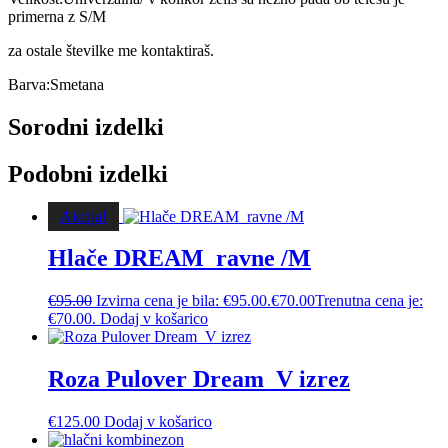
primerna z S/M
za ostale številke me kontaktiraš.
Barva:Smetana
Sorodni izdelki
Podobni izdelki
Akcija!
Hlače DREAM_ravne /M
€
95.00
Izvirna cena je bila: €95.00.
€
70.00
Trenutna cena je:
€70.00.
Dodaj v košarico
Roza Pulover Dream_V izrez
€
125.00
Dodaj v košarico