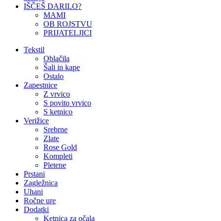
IŠČEŠ DARILO?
MAMI
OB ROJSTVU
PRIJATELJICI
Tekstil
Oblačila
Šali in kape
Ostalo
Zapestnice
Z vrvico
S povito vrvico
S ketnico
Verižice
Srebrne
Zlate
Rose Gold
Kompleti
Pletene
Prstani
Zagležnica
Uhani
Ročne ure
Dodatki
Ketnica za očala