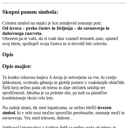
Skupni pomen simbola:
Celoten simbol na majici je kot zemljevid notranje poti:
Od izvora – preko čustev in življenja – do ravnovesja in
duhovnega razcveta.
Obenem pa te vabi, da si vsak dan vzameš trenutek zase, ujameš
svoj ritem, spoštuješ svoja čustva in si dovoliš biti celovita.
Opis
Opis majice:
Ta kratko rokavna majica A-kroja je ustvarjena za vse, ki cenijo
lahkotnost, svobodo gibanja in globlji pomen v vsakdanjih oblačilih.
Širši kroj nežno pada ob telesu in daje občutek udobja ter
sproščenosti. Idealna je za poletne dni, pa tudi za plastično
kombiniranje skozi celo leto.
Na zadnji strani, tik med lopaticama, se nežno blešči
izvezen
simbol
, ki v sebi nosi močno sporočilo preobrazbe, notranje moči in
ravnovesja. Vez med telesom, duhom .
Velikost:Univerzalna/ v kolikor želiš sa nežno pada ob telesu je