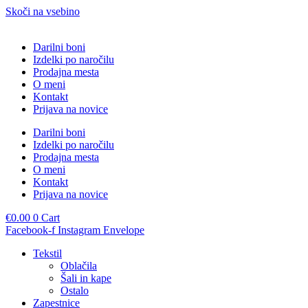
Skoči na vsebino
Darilni boni
Izdelki po naročilu
Prodajna mesta
O meni
Kontakt
Prijava na novice
Darilni boni
Izdelki po naročilu
Prodajna mesta
O meni
Kontakt
Prijava na novice
€
0.00
0
Cart
Facebook-f
Instagram
Envelope
Tekstil
Oblačila
Šali in kape
Ostalo
Zapestnice