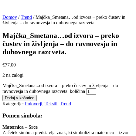
Domov
/
Trend
/ Majčka_Smetana…od izvora – preko čustev in
življenja – do ravnovesja in duhovnega razcveta.
Majčka_Smetana…od izvora – preko
čustev in življenja – do ravnovesja in
duhovnega razcveta.
€
77.00
2 na zalogi
Majčka_Smetana...od izvora – preko čustev in življenja – do
ravnovesja in duhovnega razcveta. količina
Dodaj v košarico
Kategorije:
Puloverji
,
Tekstil
,
Trend
Pomen simbola:
Maternica – Srce
Začetek simbola predstavlja znak, ki simbolizira maternico – izvor