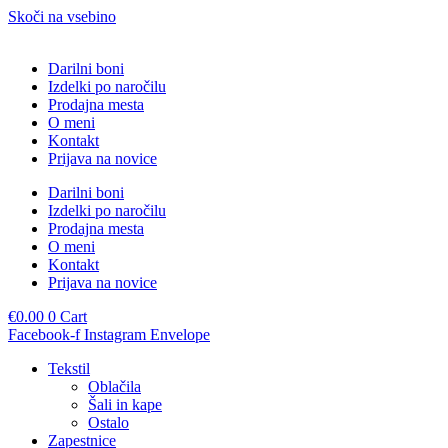
Skoči na vsebino
Darilni boni
Izdelki po naročilu
Prodajna mesta
O meni
Kontakt
Prijava na novice
Darilni boni
Izdelki po naročilu
Prodajna mesta
O meni
Kontakt
Prijava na novice
€
0.00
0
Cart
Facebook-f
Instagram
Envelope
Tekstil
Oblačila
Šali in kape
Ostalo
Zapestnice