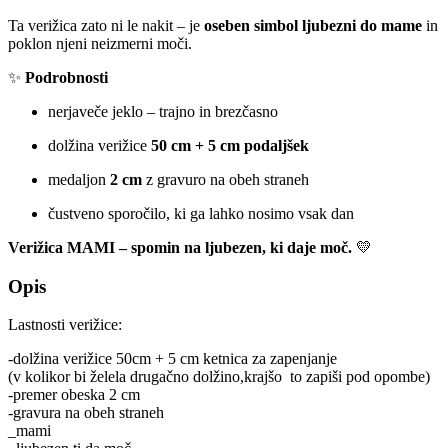
Ta verižica zato ni le nakit – je
oseben simbol ljubezni do mame
in
poklon njeni neizmerni moči.
✨
Podrobnosti
nerjaveče jeklo – trajno in brezčasno
dolžina verižice
50 cm + 5 cm podaljšek
medaljon
2 cm
z gravuro na obeh straneh
čustveno sporočilo, ki ga lahko nosimo vsak dan
Verižica MAMI – spomin na ljubezen, ki daje moč.
💛
Opis
Lastnosti verižice:
-dolžina verižice 50cm + 5 cm ketnica za zapenjanje
(v kolikor bi želela drugačno dolžino,krajšo to zapiši pod opombe)
-premer obeska 2 cm
-gravura na obeh straneh
_mami