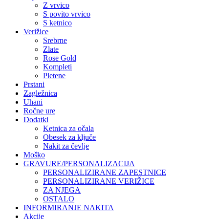
Z vrvico
S povito vrvico
S ketnico
Verižice
Srebrne
Zlate
Rose Gold
Kompleti
Pletene
Prstani
Zagležnica
Uhani
Ročne ure
Dodatki
Ketnica za očala
Obesek za ključe
Nakit za čevlje
Moško
GRAVURE/PERSONALIZACIJA
PERSONALIZIRANE ZAPESTNICE
PERSONALIZIRANE VERIŽICE
ZA NJEGA
OSTALO
INFORMIRANJE NAKITA
Akcije