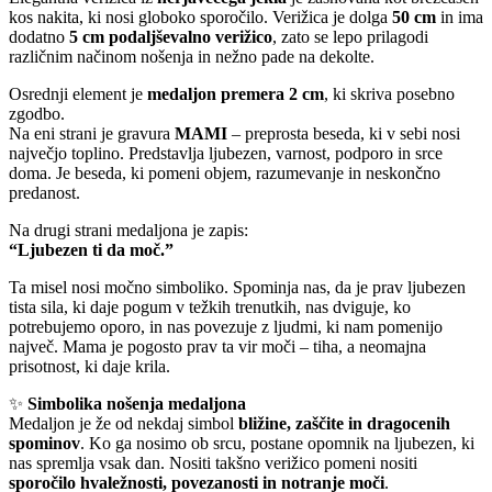
kos nakita, ki nosi globoko sporočilo. Verižica je dolga
50 cm
in ima
dodatno
5 cm podaljševalno verižico
, zato se lepo prilagodi
različnim načinom nošenja in nežno pade na dekolte.
Osrednji element je
medaljon premera 2 cm
, ki skriva posebno
zgodbo.
Na eni strani je gravura
MAMI
– preprosta beseda, ki v sebi nosi
največjo toplino. Predstavlja ljubezen, varnost, podporo in srce
doma. Je beseda, ki pomeni objem, razumevanje in neskončno
predanost.
Na drugi strani medaljona je zapis:
“Ljubezen ti da moč.”
Ta misel nosi močno simboliko. Spominja nas, da je prav ljubezen
tista sila, ki daje pogum v težkih trenutkih, nas dviguje, ko
potrebujemo oporo, in nas povezuje z ljudmi, ki nam pomenijo
največ. Mama je pogosto prav ta vir moči – tiha, a neomajna
prisotnost, ki daje krila.
✨
Simbolika nošenja medaljona
Medaljon je že od nekdaj simbol
bližine, zaščite in dragocenih
spominov
. Ko ga nosimo ob srcu, postane opomnik na ljubezen, ki
nas spremlja vsak dan. Nositi takšno verižico pomeni nositi
sporočilo hvaležnosti, povezanosti in notranje moči
.