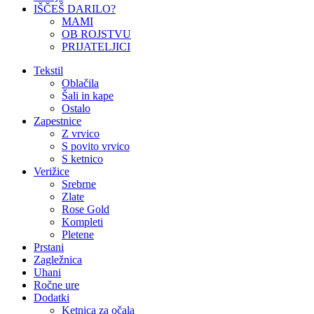
IŠČEŠ DARILO?
MAMI
OB ROJSTVU
PRIJATELJICI
Tekstil
Oblačila
Šali in kape
Ostalo
Zapestnice
Z vrvico
S povito vrvico
S ketnico
Verižice
Srebrne
Zlate
Rose Gold
Kompleti
Pletene
Prstani
Zagležnica
Uhani
Ročne ure
Dodatki
Ketnica za očala