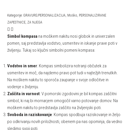
Kategorije:
GRAVURE/PERSONALIZACIJA
,
Moško
,
PERSONALIZIRANE
ZAPESTNICE
,
ZA NJEGA
Simbol kompasa
na moškem nakitu nosi globok in univerzalen
pomen, saj predstavlja vodstvo, usmeritev in iskanje prave poti v
življenju. Tukaj so ključni simbolni pomeni kompasa:
Vodstvo in smer
: Kompas simbolizira notranji občutek za
usmeritev in moč, da najdemo pravo pot tudi v najtežjih trenutkih.
Na moškem nakitu to sporoča zaupanje v svoje odločitve in
vodenje v življenju.
Zaščita in varnost
: V pomorski zgodovini je bil kompas zaščitni
simbol, ki naj bi mornarjem omogočil varno potovanje domov. Na
moškem nakitu to predstavlja zaščito na življenjski poti.
Svoboda in raziskovanje
: Kompas spodbuja raziskovanje in željo
po odkrivanju novih priložnosti, obenem pa nas opominja, da vedno
sledimo svoji poti.