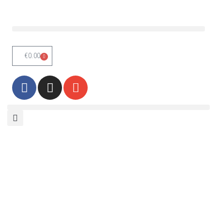
Skoči
na
vsebino
€
0.00
0