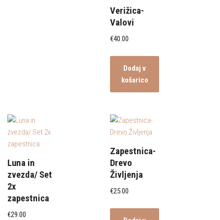
Verižica-
Valovi
€
40.00
Dodaj v
košarico
Zapestnica-
Luna in
Drevo
zvezda/ Set
Življenja
2x
€
25.00
zapestnica
€
29.00