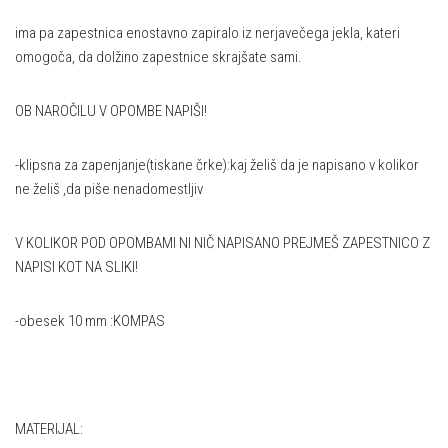
ima pa zapestnica enostavno zapiralo iz nerjavečega jekla, kateri
omogoča, da dolžino zapestnice skrajšate sami.
OB NAROČILU V OPOMBE NAPIŠI!
-klipsna za zapenjanje(tiskane črke):kaj želiš da je napisano v kolikor
ne želiš ,da piše nenadomestljiv
V KOLIKOR POD OPOMBAMI NI NIČ NAPISANO PREJMEŠ ZAPESTNICO Z
NAPISI KOT NA SLIKI!
-obesek 10 mm :KOMPAS
MATERIJAL: