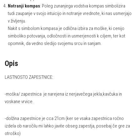
Notranji kompas
: Poleg zunanjega vodstva kompas simbolizira
tudi zaupanje v svojo intuicijo in notranje vrednote, ki nas usmerjajo
v življenju.
Nakit s simbolom kompasa je odlična izbira za moške, ki cenijo
simboliko potovanja, odločnosti in usmerjenosti k ciljem, ter kot
opomnik, da vedno sledijo svojemu srcu in sanjam.
Opis
LASTNOSTO ZAPESTNICE:
-moška/ zapestnica je narejena iz nerjavečega jekla,kavčuka in
voskane vrvice.
-dolžina zapestnice je cca 21cm (ker se vsaka zapestnica ročno
izdela ob naročilu mi lahko javite obseg zapestja, posebaj če gre za
otroško)