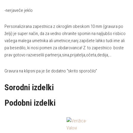
-nerjaveče jeklo
Personalizirana zapestnica z okroglim obeskom 10 mm (gravura po
želji) je super način, da za vedno ohranite spomin na najljubšo risbico
vašega malega umetnika ali umetnice,nanj zapišete lahko tudi ime ali
pa besedilo, ki nosi pomen za obdarovanca! Z to zapestnico boste
prav gotovo razveselili partnerja,sina,prijatelja,očeta,dedija,…
Gravura na klipsni pa je še dodatno “skrito sporočilo”
Sorodni izdelki
Podobni izdelki