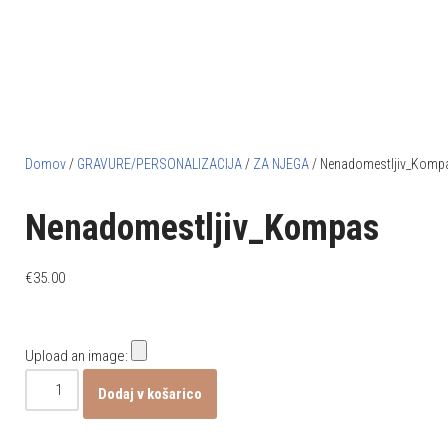
Domov
/
GRAVURE/PERSONALIZACIJA
/
ZA NJEGA
/ Nenadomestljiv_Komp
Nenadomestljiv_Kompas
€
35.00
Upload an image:
Dodaj v košarico