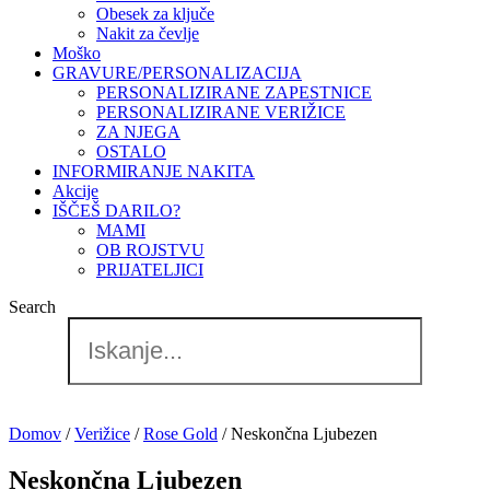
Obesek za ključe
Nakit za čevlje
Moško
GRAVURE/PERSONALIZACIJA
PERSONALIZIRANE ZAPESTNICE
PERSONALIZIRANE VERIŽICE
ZA NJEGA
OSTALO
INFORMIRANJE NAKITA
Akcije
IŠČEŠ DARILO?
MAMI
OB ROJSTVU
PRIJATELJICI
Search
Domov
/
Verižice
/
Rose Gold
/ Neskončna Ljubezen
Neskončna Ljubezen