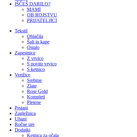
IŠČEŠ DARILO?
MAMI
OB ROJSTVU
PRIJATELJICI
Tekstil
Oblačila
Šali in kape
Ostalo
Zapestnice
Z vrvico
S povito vrvico
S ketnico
Verižice
Srebrne
Zlate
Rose Gold
Kompleti
Pletene
Prstani
Zagležnica
Uhani
Ročne ure
Dodatki
Ketnica za očala