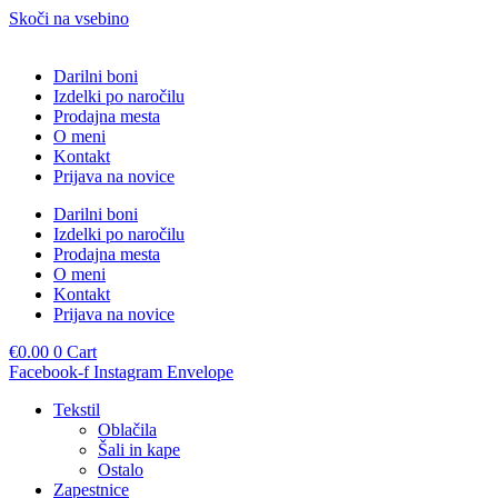
Skoči na vsebino
Darilni boni
Izdelki po naročilu
Prodajna mesta
O meni
Kontakt
Prijava na novice
Darilni boni
Izdelki po naročilu
Prodajna mesta
O meni
Kontakt
Prijava na novice
€
0.00
0
Cart
Facebook-f
Instagram
Envelope
Tekstil
Oblačila
Šali in kape
Ostalo
Zapestnice