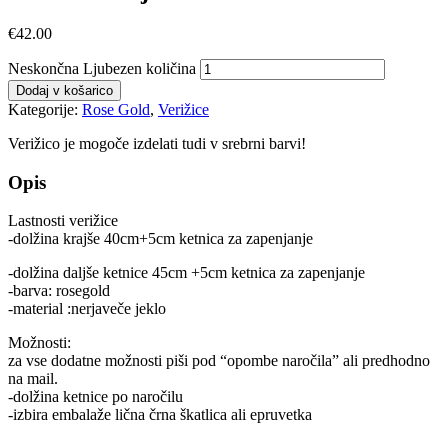
€
42.00
Neskončna Ljubezen količina
Dodaj v košarico
Kategorije:
Rose Gold
,
Verižice
Verižico je mogoče izdelati tudi v srebrni barvi!
Opis
Lastnosti verižice
-dolžina krajše 40cm+5cm ketnica za zapenjanje
-dolžina daljše ketnice 45cm +5cm ketnica za zapenjanje
-barva: rosegold
-material :nerjaveče jeklo
Možnosti:
za vse dodatne možnosti piši pod “opombe naročila” ali predhodno
na mail.
-dolžina ketnice po naročilu
-izbira embalaže lična črna škatlica ali epruvetka