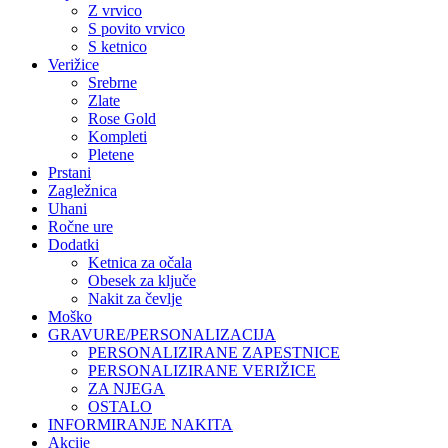
Z vrvico
S povito vrvico
S ketnico
Verižice
Srebrne
Zlate
Rose Gold
Kompleti
Pletene
Prstani
Zagležnica
Uhani
Ročne ure
Dodatki
Ketnica za očala
Obesek za ključe
Nakit za čevlje
Moško
GRAVURE/PERSONALIZACIJA
PERSONALIZIRANE ZAPESTNICE
PERSONALIZIRANE VERIŽICE
ZA NJEGA
OSTALO
INFORMIRANJE NAKITA
Akcije