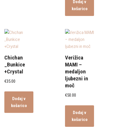
Dodaj v
košarico
Chichan
Verižica
_Bunkice
MAMI –
+Crystal
medaljon
ljubezni in
€
35.00
moč
€
50.00
Dodaj v
košarico
Dodaj v
košarico