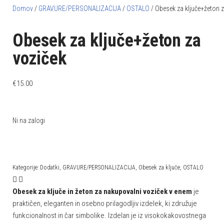
Domov
/
GRAVURE/PERSONALIZACIJA
/
OSTALO
/ Obesek za ključe+žeton z
Obesek za ključe+žeton za
voziček
€
15.00
Ni na zalogi
Kategorije:
Dodatki
,
GRAVURE/PERSONALIZACIJA
,
Obesek za ključe
,
OSTALO
Obesek za ključe in žeton za nakupovalni voziček v enem
je
praktičen, eleganten in osebno prilagodljiv izdelek, ki združuje
funkcionalnost in čar simbolike. Izdelan je iz visokokakovostnega