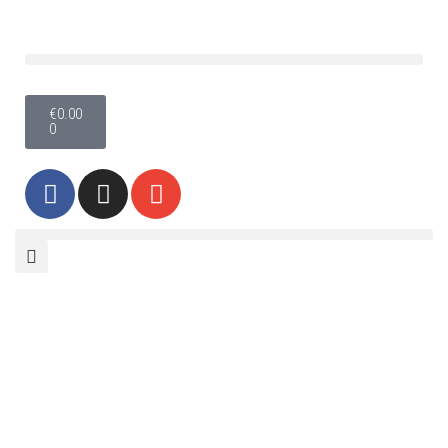
Skoči
na
vsebino
€
0.00
0