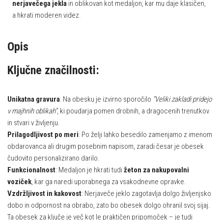
nerjavečega jekla
in oblikovan kot medaljon, kar mu daje klasičen,
a hkrati moderen videz.
Opis
Ključne značilnosti:
Unikatna gravura
: Na obesku je izvirno sporočilo
“Veliki zakladi pridejo
v majhnih oblikah”
, ki poudarja pomen drobnih, a dragocenih trenutkov
in stvari v življenju.
Prilagodljivost po meri
: Po želji lahko besedilo zamenjamo z imenom
obdarovanca ali drugim posebnim napisom, zaradi česar je obesek
čudovito personalizirano darilo.
Funkcionalnost
: Medaljon je hkrati tudi
žeton za nakupovalni
voziček
, kar ga naredi uporabnega za vsakodnevne opravke.
Vzdržljivost in kakovost
: Nerjaveče jeklo zagotavlja dolgo življenjsko
dobo in odpornost na obrabo, zato bo obesek dolgo ohranil svoj sijaj.
Ta obesek za ključe je več kot le praktičen pripomoček – je tudi