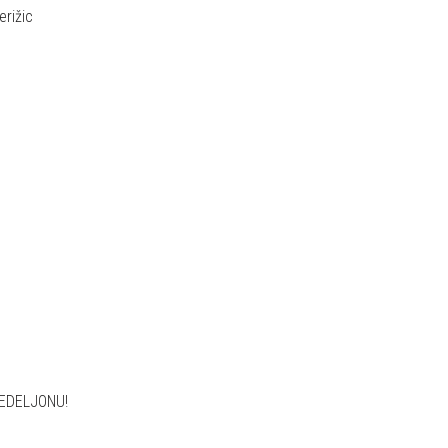
erižic
MEDELJONU!