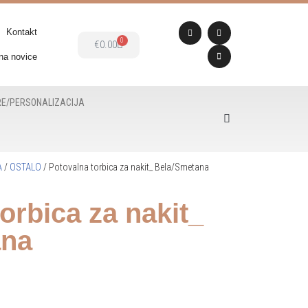
Kontakt
0
€
0.00
 na novice
E/PERSONALIZACIJA
A
/
OSTALO
/ Potovalna torbica za nakit_ Bela/Smetana
orbica za nakit_
ana