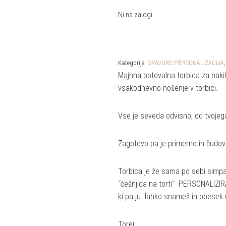
Ni na zalogi
Kategorije:
GRAVURE/PERSONALIZACIJA
Majhna potovalna torbica za nakit
vsakodnevno nošenje v torbici.
Vse je seveda odvisno, od tvojeg
Zagotovo pa je primerno in čudovi
Torbica je že sama po sebi simpa
˝češnjica na torti˝ PERSONALI
ki pa ju lahko snameš in obesek u
Torej: