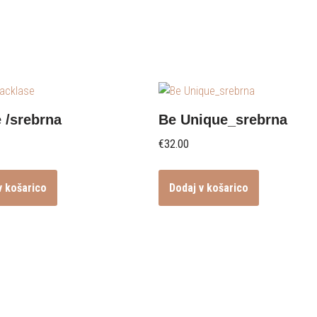
 /srebrna
Be Unique_srebrna
€
32.00
v košarico
Dodaj v košarico