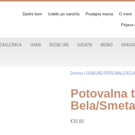
Darilni boni
Izdelki po naročilu
Prodajna mesta
O meni
Prijava
ZAGLEŽNICA
UHANI
ROČNE URE
DODATKI
MOŠKO
GRAVUR
Domov
/
GRAVURE/PERSONALIZACIJ
Potovalna t
Bela/Smet
€
35.00