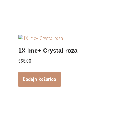
1X ime+ Crystal roza
€
35.00
Dodaj v košarico