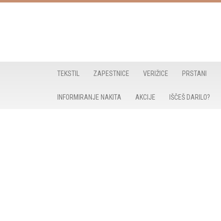
Skoči
na
vsebino
TEKSTIL
ZAPESTNICE
VERIŽICE
PRSTANI
INFORMIRANJE NAKITA
AKCIJE
IŠČEŠ DARILO?