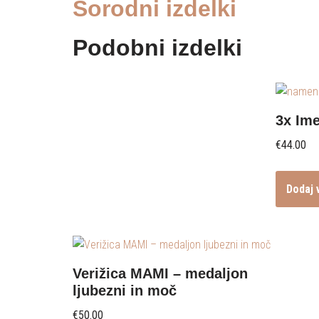
Sorodni izdelki
Podobni izdelki
3x Ime
€
44.00
Dodaj 
Verižica MAMI – medaljon
ljubezni in moč
€
50.00