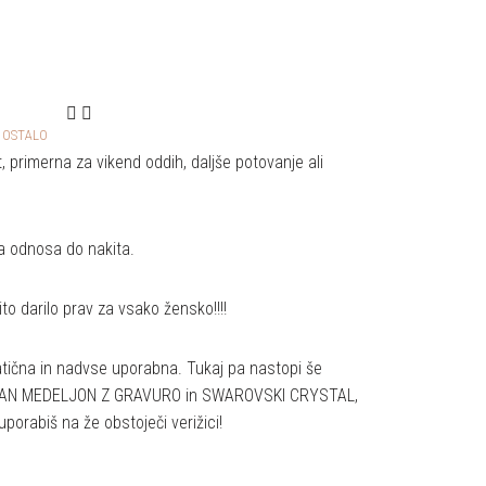
,
OSTALO
, primerna za vikend oddih, daljše potovanje ali
a odnosa do nakita.
to darilo prav za vsako žensko!!!!
tična in nadvse uporabna. Tukaj pa nastopi še
ZIRAN MEDELJON Z GRAVURO in SWAROVSKI CRYSTAL,
porabiš na že obstoječi verižici!