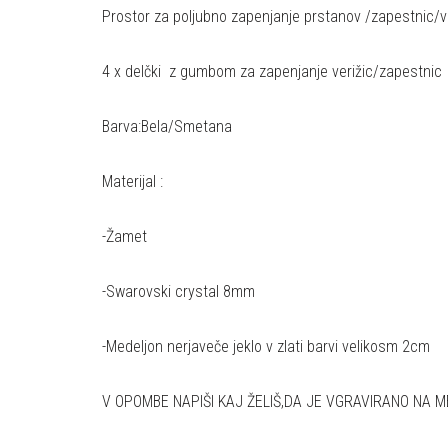
Prostor za poljubno zapenjanje prstanov /zapestnic/v
4 x delčki z gumbom za zapenjanje verižic/zapestnic
Barva:Bela/Smetana
Materijal :
-Žamet
-Swarovski crystal 8mm
-Medeljon nerjaveče jeklo v zlati barvi velikosm 2cm
V OPOMBE NAPIŠI KAJ ŽELIŠ,DA JE VGRAVIRANO NA 