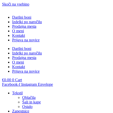
Skoči na vsebino
Darilni boni
Izdelki po naročilu
Prodajna mesta
O meni
Kontakt
Prijava na novice
Darilni boni
Izdelki po naročilu
Prodajna mesta
O meni
Kontakt
Prijava na novice
€
0.00
0
Cart
Facebook-f
Instagram
Envelope
Tekstil
Oblačila
Šali in kape
Ostalo
Zapestnice