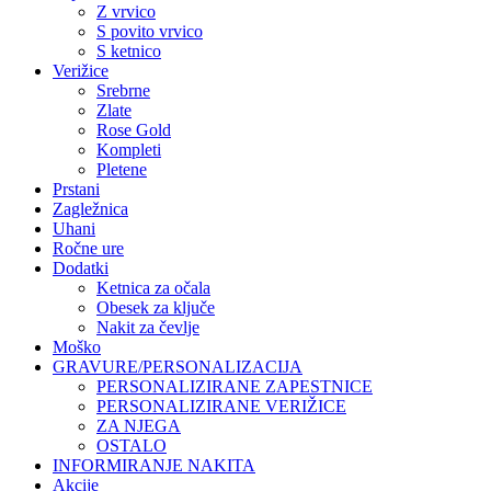
Z vrvico
S povito vrvico
S ketnico
Verižice
Srebrne
Zlate
Rose Gold
Kompleti
Pletene
Prstani
Zagležnica
Uhani
Ročne ure
Dodatki
Ketnica za očala
Obesek za ključe
Nakit za čevlje
Moško
GRAVURE/PERSONALIZACIJA
PERSONALIZIRANE ZAPESTNICE
PERSONALIZIRANE VERIŽICE
ZA NJEGA
OSTALO
INFORMIRANJE NAKITA
Akcije