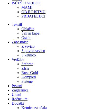
IŠČEŠ DARILO?
MAMI
OB ROJSTVU
PRIJATELJICI
Tekstil
Oblačila
Šali in kape
Ostalo
Zapestnice
Z vrvico
S povito vrvico
S ketnico
Verižice
Srebrne
Zlate
Rose Gold
Kompleti
Pletene
Prstani
Zagležnica
Uhani
Ročne ure
Dodatki
Ketnica za očala