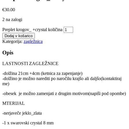
€
30.00
2 na zalogi
Preplet krogov_ +crystal količina
Dodaj v košarico
Kategorija:
zagležnica
Opis
LASTNOSTI ZAGLEŽNICE
-dolžina 21cm +4cm (ketnica za zapenjanje)
-dolžino je možno narediti po naročilu krajšo ali daljšo(kontaktiraj
me)
-obesek je možno zamenjati z drugim motivom(napiši pod opombe)
MTERIJAL
-nerjaveče jeklo_zlata
-1 x swarovski crystal 8 mm