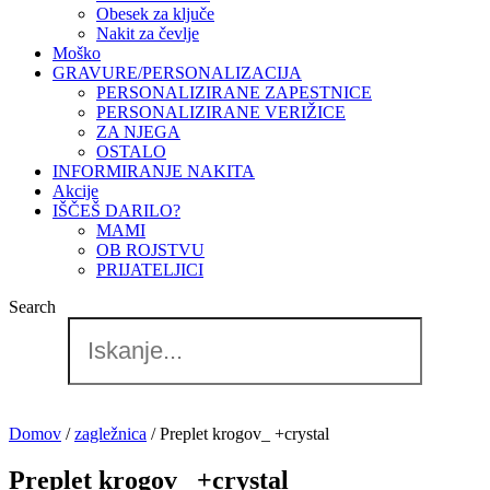
Obesek za ključe
Nakit za čevlje
Moško
GRAVURE/PERSONALIZACIJA
PERSONALIZIRANE ZAPESTNICE
PERSONALIZIRANE VERIŽICE
ZA NJEGA
OSTALO
INFORMIRANJE NAKITA
Akcije
IŠČEŠ DARILO?
MAMI
OB ROJSTVU
PRIJATELJICI
Search
Domov
/
zagležnica
/ Preplet krogov_ +crystal
Preplet krogov_ +crystal