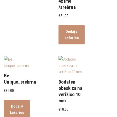
4x Ime
/srebrna
€
51.00
Dodaj v
košarico
Be
Unique_srebrna
Dodaten
obesk za na
€
32.00
verižico 10
mm
Dodaj v
€
10.00
košarico