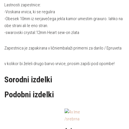
Lastnosti zapestnice:
-Voskana vrvica, ki se regulira
-Obesek 10mm iz nerjavečega jekla kamor umestim gravuro. lahko na
obe strani ali le eno stran.
-swarovski crystal:12mm Heart sew-on zlata
Zapestnica je zapakirana v ličniembalaži primerni za darilo / Epruveta
v kolikor bi želeli drugo barvo vrvice, prosim zapiši pod opombe!
Sorodni izdelki
Podobni izdelki