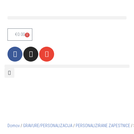
Skoči
na
vsebino
€
0.00
0
Domov
/
GRAVURE/PERSONALIZACIJA
/
PERSONALIZIRANE ZAPESTNICE
/ 