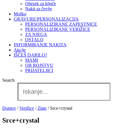
Obesek za ključe
Nakit za čevlje
Moško
GRAVURE/PERSONALIZACIJA
PERSONALIZIRANE ZAPESTNICE
PERSONALIZIRANE VERIŽICE
ZA NJEGA
OSTALO
INFORMIRANJE NAKITA
Akcije
IŠČEŠ DARILO?
MAMI
OB ROJSTVU
PRIJATELJICI
Search
Domov
/
Verižice
/
Zlate
/ Srce+crystal
Srce+crystal