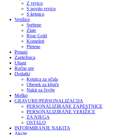
Z vrvico
S povito vrvico
S ketnico
Verižice
Srebrne
Zlate
Rose Gold
Kompleti
Pletene
Prstani
Zagležnica
Uhani
Ročne ure
Dodatki
Ketnica za očala
Obesek za ključe
Nakit za čevlje
Moško
GRAVURE/PERSONALIZACIJA
PERSONALIZIRANE ZAPESTNICE
PERSONALIZIRANE VERIŽICE
ZA NJEGA
OSTALO
INFORMIRANJE NAKITA
Akcije