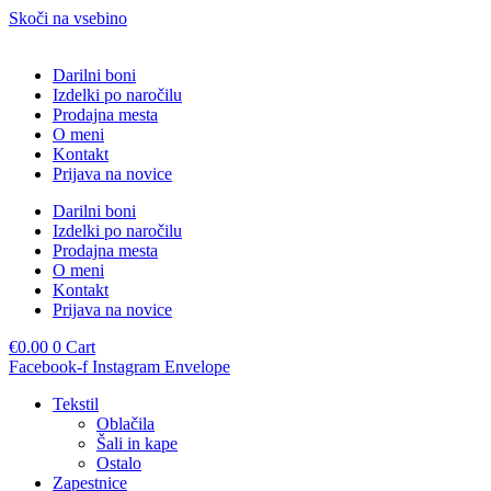
Skoči na vsebino
Darilni boni
Izdelki po naročilu
Prodajna mesta
O meni
Kontakt
Prijava na novice
Darilni boni
Izdelki po naročilu
Prodajna mesta
O meni
Kontakt
Prijava na novice
€
0.00
0
Cart
Facebook-f
Instagram
Envelope
Tekstil
Oblačila
Šali in kape
Ostalo
Zapestnice