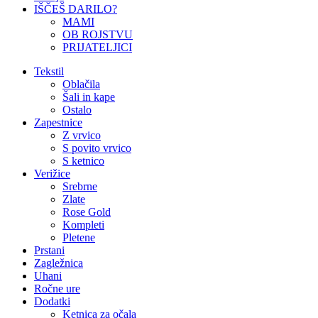
IŠČEŠ DARILO?
MAMI
OB ROJSTVU
PRIJATELJICI
Tekstil
Oblačila
Šali in kape
Ostalo
Zapestnice
Z vrvico
S povito vrvico
S ketnico
Verižice
Srebrne
Zlate
Rose Gold
Kompleti
Pletene
Prstani
Zagležnica
Uhani
Ročne ure
Dodatki
Ketnica za očala