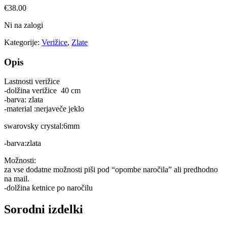
€
38.00
Ni na zalogi
Kategorije:
Verižice
,
Zlate
Opis
Lastnosti verižice
-dolžina verižice 40 cm
-barva: zlata
-material :nerjaveče jeklo
swarovsky crystal:6mm
-barva:zlata
Možnosti:
za vse dodatne možnosti piši pod “opombe naročila” ali predhodno
na mail.
-dolžina ketnice po naročilu
Sorodni izdelki