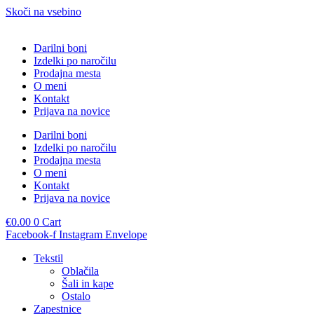
Skoči na vsebino
Darilni boni
Izdelki po naročilu
Prodajna mesta
O meni
Kontakt
Prijava na novice
Darilni boni
Izdelki po naročilu
Prodajna mesta
O meni
Kontakt
Prijava na novice
€
0.00
0
Cart
Facebook-f
Instagram
Envelope
Tekstil
Oblačila
Šali in kape
Ostalo
Zapestnice