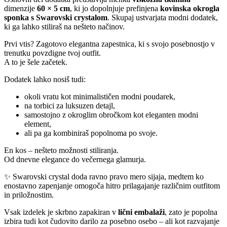
dimenzije
60 × 5 cm
, ki jo dopolnjuje prefinjena
kovinska okrogla
sponka s Swarovski crystalom
. Skupaj ustvarjata modni dodatek,
ki ga lahko stiliraš na nešteto načinov.
Prvi vtis? Zagotovo elegantna zapestnica, ki s svojo posebnostjo v
trenutku povzdigne tvoj outfit.
A to je šele začetek.
Dodatek lahko nosiš tudi:
okoli vratu kot minimalističen modni poudarek,
na torbici za luksuzen detajl,
samostojno z okroglim obročkom kot eleganten modni
element,
ali pa ga kombiniraš popolnoma po svoje.
En kos – nešteto možnosti stiliranja.
Od dnevne elegance do večernega glamurja.
✨ Swarovski crystal doda ravno pravo mero sijaja, medtem ko
enostavno zapenjanje omogoča hitro prilagajanje različnim outfitom
in priložnostim.
Vsak izdelek je skrbno zapakiran v
lični embalaži
, zato je popolna
izbira tudi kot čudovito darilo za posebno osebo – ali kot razvajanje