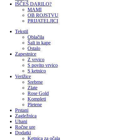
IŠČEŠ DARILO?
MAMI
OB ROJSTVU
PRIJATELJICI
Tekstil
Oblačila
Šali in kape
Ostalo
Zapestnice
Z vrvico
S povito vrvico
S ketnico
Verižice
Srebrne
Zlate
Rose Gold
Kompleti
Pletene
Prstani
Zagležnica
Uhani
Ročne ure
Dodatki
Ketnica za očala