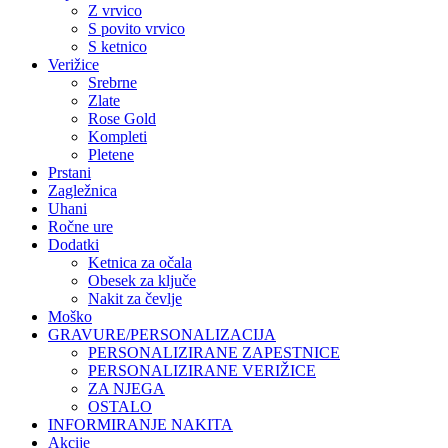
Z vrvico
S povito vrvico
S ketnico
Verižice
Srebrne
Zlate
Rose Gold
Kompleti
Pletene
Prstani
Zagležnica
Uhani
Ročne ure
Dodatki
Ketnica za očala
Obesek za ključe
Nakit za čevlje
Moško
GRAVURE/PERSONALIZACIJA
PERSONALIZIRANE ZAPESTNICE
PERSONALIZIRANE VERIŽICE
ZA NJEGA
OSTALO
INFORMIRANJE NAKITA
Akcije