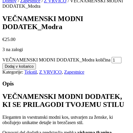
Domov
/
Zapestnice
/
Z VRVICO
/ VEČNAMENSKI MODNI
DODATEK_Modra
VEČNAMENSKI MODNI
DODATEK_Modra
€
25.00
3 na zalogi
VEČNAMENSKI MODNI DODATEK_Modra količina
Dodaj v košarico
Kategorije:
Tekstil
,
Z VRVICO
,
Zapestnice
Opis
VEČNAMENSKI MODNI DODATEK,
KI SE PRILAGODI TVOJEMU STILU
Eleganten in vsestranski modni kos, ustvarjen za ženske, ki
obožujejo unikatne detajle in brezčasen stil.
Osnovni del dodatka predstavlja mehka
viskozna tkanina