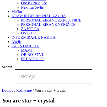
Obesek za ključe
Nakit za čevlje
Moško
GRAVURE/PERSONALIZACIJA
PERSONALIZIRANE ZAPESTNICE
PERSONALIZIRANE VERIŽICE
ZA NJEGA
OSTALO
INFORMIRANJE NAKITA
Akcije
IŠČEŠ DARILO?
MAMI
OB ROJSTVU
PRIJATELJICI
Search
Domov
/
Ročne ure
/ You are star + crystal
You are star + crystal