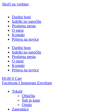
Skoči na vsebino
Darilni boni
Izdelki po naročilu
Prodajna mesta
O meni
Kontakt
Prijava na novice
Darilni boni
Izdelki po naročilu
Prodajna mesta
O meni
Kontakt
Prijava na novice
€
0.00
0
Cart
Facebook-f
Instagram
Envelope
Tekstil
Oblačila
Šali in kape
Ostalo
Zapestnice