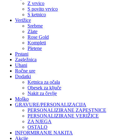
Z vrvico
S povito vrvico
S ketnico
Verižice
Srebrne
Zlate
Rose Gold
Kompleti
Pletene
Prstani
Zagležnica
Uhani
Ročne ure
Dodatki
Ketnica za očala
Obesek za ključe
Nakit za čevlje
Moško
GRAVURE/PERSONALIZACIJA
PERSONALIZIRANE ZAPESTNICE
PERSONALIZIRANE VERIŽICE
ZA NJEGA
OSTALO
INFORMIRANJE NAKITA
Akcije