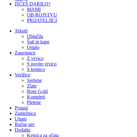
IŠČEŠ DARILO?
MAMI
OB ROJSTVU
PRIJATELJICI
Tekstil
Oblačila
Šali in kape
Ostalo
Zapestnice
Z vrvico
S povito vrvico
S ketnico
Verižice
Srebrne
Zlate
Rose Gold
Kompleti
Pletene
Prstani
Zagležnica
Uhani
Ročne ure
Dodatki
Ketnica za očala