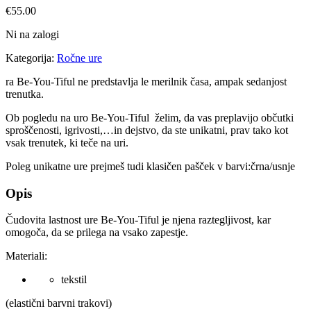
€
55.00
Ni na zalogi
Kategorija:
Ročne ure
ra Be-You-Tiful ne predstavlja le merilnik časa, ampak sedanjost
trenutka.
Ob pogledu na uro Be-You-Tiful želim, da vas preplavijo občutki
sproščenosti, igrivosti,…in dejstvo, da ste unikatni, prav tako kot
vsak trenutek, ki teče na uri.
Poleg unikatne ure prejmeš tudi klasičen pašček v barvi:črna/usnje
Opis
Čudovita lastnost ure Be-You-Tiful je njena raztegljivost, kar
omogoča, da se prilega na vsako zapestje.
Materiali:
tekstil
(elastični barvni trakovi)