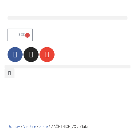
Skoči
na
vsebino
€
0.00
0
Domov
/
Verižice
/
Zlate
/ ZAČETNICE_2X / Zlata