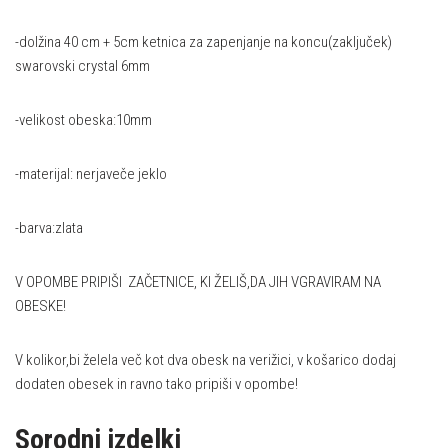
-dolžina 40 cm + 5cm ketnica za zapenjanje na koncu(zaključek)
swarovski crystal 6mm
-velikost obeska:10mm
-materijal: nerjaveče jeklo
-barva:zlata
V OPOMBE PRIPIŠI ZAČETNICE, KI ŽELIŠ,DA JIH VGRAVIRAM NA
OBESKE!
V kolikor,bi želela več kot dva obesk na verižici, v košarico dodaj
dodaten obesek in ravno tako pripiši v opombe!
Sorodni izdelki