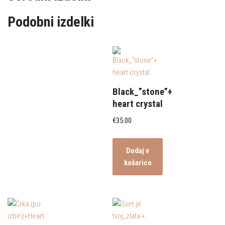
Podobni izdelki
Black_”stone”+
heart crystal
€
35.00
Dodaj v
košarico