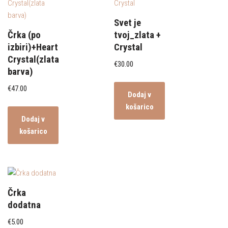
Svet je
Črka (po
tvoj_zlata +
izbiri)+Heart
Crystal
Crystal(zlata
€
30.00
barva)
€
47.00
Dodaj v
košarico
Dodaj v
košarico
Črka
dodatna
€
5.00