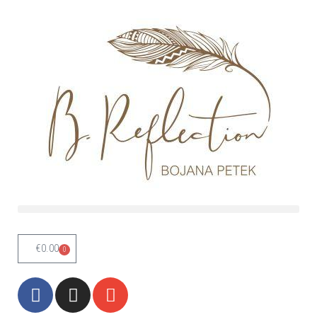
Skoči
na
vsebino
€
0.00
0