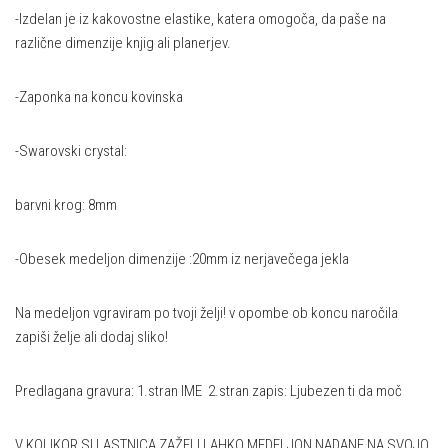
-Izdelan je iz kakovostne elastike, katera omogoča, da paše na
različne dimenzije knjig ali planerjev.
-Zaponka na koncu kovinska
-Swarovski crystal:
barvni krog: 8mm
-Obesek medeljon dimenzije :20mm iz nerjavečega jekla
Na medeljon vgraviram po tvoji želji! v opombe ob koncu naročila
zapiši želje ali dodaj sliko!
Predlagana gravura: 1.stran IME 2.stran zapis: Ljubezen ti da moč
V KOLIKOR SI LASTNICA ZAŽELI LAHKO MEDELJON NADANE NA SVOJO