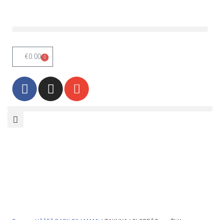
Skoči
na
vsebino
€
0.00
0