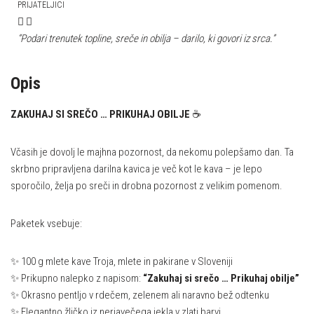
PRIJATELJICI
“Podari trenutek topline, sreče in obilja – darilo, ki govori iz srca.”
Opis
ZAKUHAJ SI SREČO … PRIKUHAJ OBILJE
☕
Včasih je dovolj le majhna pozornost, da nekomu polepšamo dan. Ta
skrbno pripravljena darilna kavica je več kot le kava – je lepo
sporočilo, želja po sreči in drobna pozornost z velikim pomenom.
Paketek vsebuje:
✨ 100 g mlete kave Troja, mlete in pakirane v Sloveniji
✨ Prikupno nalepko z napisom:
“Zakuhaj si srečo … Prikuhaj obilje”
✨ Okrasno pentljo v rdečem, zelenem ali naravno bež odtenku
✨ Elegantno žličko iz nerjavečega jekla v zlati barvi