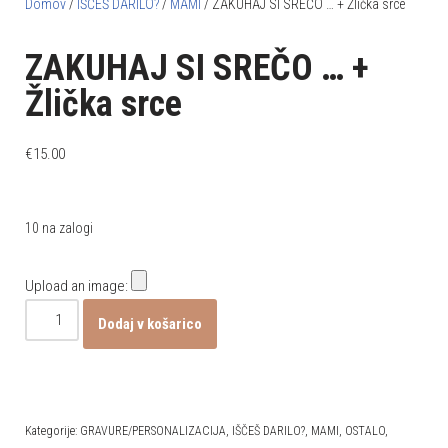
Domov
/
IŠČEŠ DARILO?
/
MAMI
/ ZAKUHAJ SI SREČO … + Žlička srce
ZAKUHAJ SI SREČO … +
Žlička srce
€
15.00
10 na zalogi
Upload an image:
Dodaj v košarico
Kategorije:
GRAVURE/PERSONALIZACIJA
,
IŠČEŠ DARILO?
,
MAMI
,
OSTALO
,