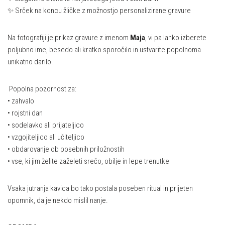
✨ Srček na koncu žličke z možnostjo personalizirane gravure
Na fotografiji je prikaz gravure z imenom
Maja
, vi pa lahko izberete
poljubno ime, besedo ali kratko sporočilo in ustvarite popolnoma
unikatno darilo.
Popolna pozornost za:
• zahvalo
• rojstni dan
• sodelavko ali prijateljico
• vzgojiteljico ali učiteljico
• obdarovanje ob posebnih priložnostih
• vse, ki jim želite zaželeti srečo, obilje in lepe trenutke
Vsaka jutranja kavica bo tako postala poseben ritual in prijeten
opomnik, da je nekdo mislil nanje.