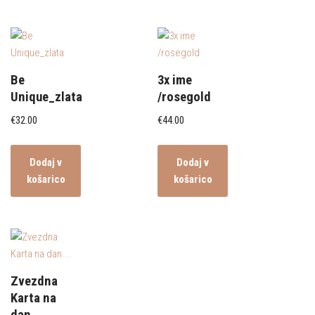
Be
3x ime
Unique_zlata
/rosegold
€
32.00
€
44.00
Dodaj v
Dodaj v
košarico
košarico
Zvezdna
Karta na
dan…