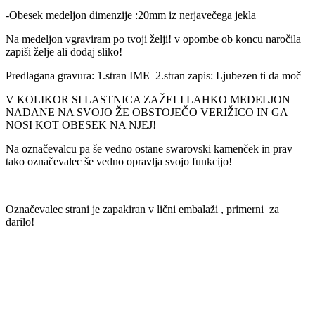
-Obesek medeljon dimenzije :20mm iz nerjavečega jekla
Na medeljon vgraviram po tvoji želji! v opombe ob koncu naročila
zapiši želje ali dodaj sliko!
Predlagana gravura: 1.stran IME 2.stran zapis: Ljubezen ti da moč
V KOLIKOR SI LASTNICA ZAŽELI LAHKO MEDELJON
NADANE NA SVOJO ŽE OBSTOJEČO VERIŽICO IN GA
NOSI KOT OBESEK NA NJEJ!
Na označevalcu pa še vedno ostane swarovski kamenček in prav
tako označevalec še vedno opravlja svojo funkcijo!
Označevalec strani je zapakiran v lični embalaži , primerni za
darilo!