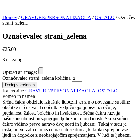
Domov
/
GRAVURE/PERSONALIZACIJA
/
OSTALO
/ Označeva
strani_zelena
Označevalec strani_zelena
€
25.00
3 na zalogi
Upload an image:
Označevalec strani_zelena količina
Dodaj v košarico
Kategorije:
GRAVURE/PERSONALIZACIJA
,
OSTALO
Pomen in namen
Srčna čakra obdeluje izkušnje ljubezni ter z njo povezane subtilne
občutke in čustva. Ti občutki vključujejo ljubezen, sočutje,
predanost, žalost, bolečino in hvaležnost. Srčna čakra razvija
našo sposobnost brezpogojne ljubezni in predanosti. Skozi srčno
čakro vidimo pravo naravo dvojnosti in ljubezni. Tukaj v srcu je
čista, univerzalna ljubezen naše duše doma, ki lahko sprejme vse
ljudi in dogodke z neobsojajočim sprejemanjem. V luči te ljubezni