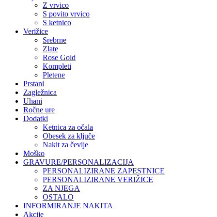
Z vrvico
S povito vrvico
S ketnico
Verižice
Srebrne
Zlate
Rose Gold
Kompleti
Pletene
Prstani
Zagležnica
Uhani
Ročne ure
Dodatki
Ketnica za očala
Obesek za ključe
Nakit za čevlje
Moško
GRAVURE/PERSONALIZACIJA
PERSONALIZIRANE ZAPESTNICE
PERSONALIZIRANE VERIŽICE
ZA NJEGA
OSTALO
INFORMIRANJE NAKITA
Akcije