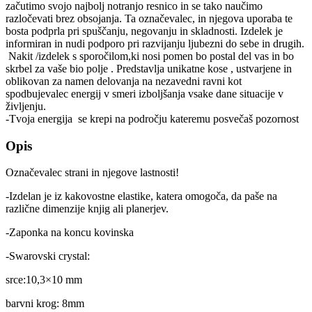
začutimo svojo najbolj notranjo resnico in se tako naučimo
razločevati brez obsojanja. Ta označevalec, in njegova uporaba te
bosta podprla pri spuščanju, negovanju in skladnosti. Izdelek je
informiran in nudi podporo pri razvijanju ljubezni do sebe in drugih.
Nakit /izdelek s sporočilom,ki nosi pomen bo postal del vas in bo
skrbel za vaše bio polje . Predstavlja unikatne kose , ustvarjene in
oblikovan za namen delovanja na nezavedni ravni kot
spodbujevalec energij v smeri izboljšanja vsake dane situacije v
življenju.
-Tvoja energija se krepi na področju kateremu posvečaš pozornost
Opis
Označevalec strani in njegove lastnosti!
-Izdelan je iz kakovostne elastike, katera omogoča, da paše na
različne dimenzije knjig ali planerjev.
-Zaponka na koncu kovinska
-Swarovski crystal:
srce:10,3×10 mm
barvni krog: 8mm