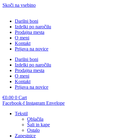
Skoči na vsebino
Darilni boni
Izdelki po naročilu
Prodajna mesta
O meni
Kontakt
Prijava na novice
Darilni boni
Izdelki po naročilu
Prodajna mesta
O meni
Kontakt
Prijava na novice
€
0.00
0
Cart
Facebook-f
Instagram
Envelope
Tekstil
Oblačila
Šali in kape
Ostalo
Zapestnice